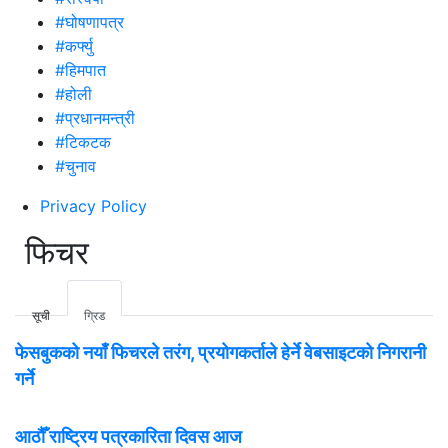
#घोषणापत्र
#कर्फ्यु
#हिमपात
#होली
#प्रधानमन्त्री
#टिकटक
#चुनाव
Privacy Policy
फिचर
सूची
ग्रिड
फेसबुकको नयाँ फिचरले तरंग, प्रयोगकर्ताले हेर्ने वेबसाइटको निगरानी
गर्ने
आठौँ राष्ट्रिय पत्रकारिता दिवस आज