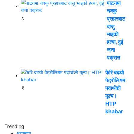
पाटनमा
चक्कु
८
प्रहारबाट
दाजु
भाइको
हत्या, दुई
जना
पक्राउ
फेरि बढयो
पेट्रोलियम
९
पदार्थको
मूल्य।
HTP
khabar
Trending
#रास्वपा