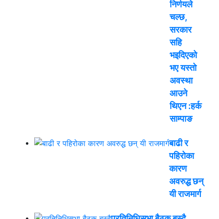
निर्णयले
चल्छ,
सरकार
सहि
भइदिएको
भए यस्तो
अवस्था
आउने
थिएन :हर्क
साम्पाङ
बाढी र
पहिरोका
कारण
अवरुद्ध छन्
यी राजमार्ग
प्रतिनिधिसभा बैठक बस्दै