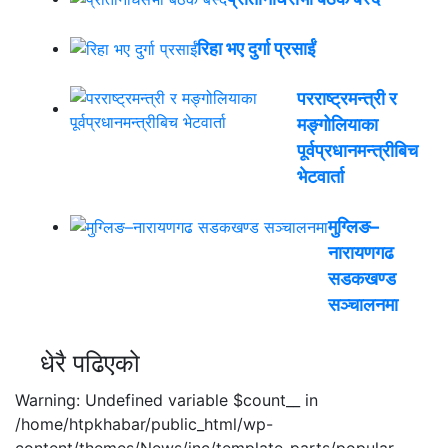
रिहा भए दुर्गा प्रसाईं
परराष्ट्रमन्त्री र
मङ्गोलियाका
पूर्वप्रधानमन्त्रीबिच
भेटवार्ता
मुग्लिङ–
नारायणगढ
सडकखण्ड
सञ्चालनमा
धेरै पढिएको
Warning: Undefined variable $count__ in
/home/htpkhabar/public_html/wp-
content/themes/News/inc/template-parts/popular-