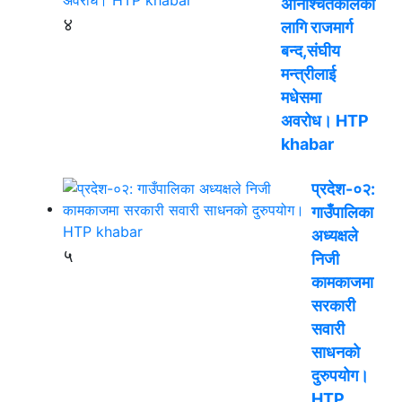
अनिश्चितकालका
४
लागि राजमार्ग
बन्द,संघीय
मन्त्रीलाई
मधेसमा
अवरोध। HTP
khabar
प्रदेश-०२:
गाउँपालिका
अध्यक्षले
५
निजी
कामकाजमा
सरकारी
सवारी
साधनको
दुरुपयोग।
HTP