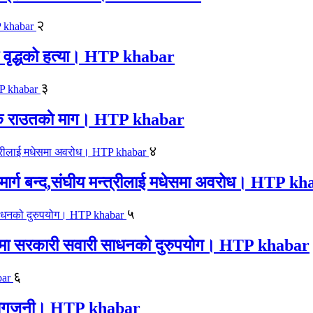
२
एक वृद्धको हत्या। HTP khabar
३
न सिके राउतकाे माग। HTP khabar
४
ार्ग बन्द,संघीय मन्त्रीलाई मधेसमा अवरोध। HTP k
५
काजमा सरकारी सवारी साधनको दुरुपयोग। HTP khabar
६
लयमा आगजनी। HTP khabar