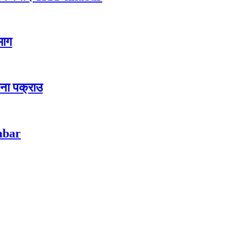
 माग
जना पक्राउ
habar