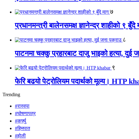
७
प्रधानमन्त्री बालेनसमक्ष ज्ञानेन्द्र शाहीको ९ बुँदे
८
पाटनमा चक्कु प्रहारबाट दाजु भाइको हत्या, दुई 
९
फेरि बढयो पेट्रोलियम पदार्थको मूल्य। HTP k
Trending
#रास्वपा
#घोषणापत्र
#कर्फ्यु
#हिमपात
#होली