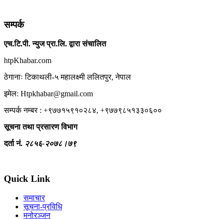
सम्पर्क
एच.टि.पी. न्युज प्रा.लि. द्वारा संचालित
htpKhabar.com
ठेगानाः टिकाथली-५ महालक्ष्मी ललितपुर, नेपाल
इमेल: Htpkhabar@gmail.com
सम्पर्क नम्बर : +९७७१५९१०२८४, +९७७९८५१३३०६००
सूचना तथा प्रसारण विभाग
दर्ता नं.
२८५६-२०७८।७९
Quick Link
समाचार
सूचना-प्रविधि
मनोरञ्जन