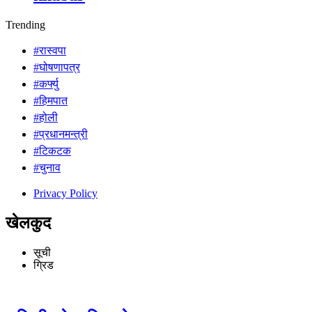
Trending
#रास्वपा
#घोषणापत्र
#कर्फ्यु
#हिमपात
#होली
#प्रधानमन्त्री
#टिकटक
#चुनाव
Privacy Policy
खेलकुद
सूची
ग्रिड