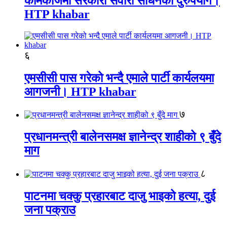
कामकाजमा सरकारी सवारी साधनको दुरुपयोग।
HTP khabar
६
एमसीसी पास गरेको भन्दै एमाले पार्टी कार्यलयमा
आगजनी। HTP khabar
७
प्रधानमन्त्री बालेनसमक्ष ज्ञानेन्द्र शाहीको ९ बुँदे
माग
८
पाटनमा चक्कु प्रहारबाट दाजु भाइको हत्या, दुई
जना पक्राउ