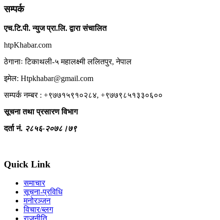
सम्पर्क
एच.टि.पी. न्युज प्रा.लि. द्वारा संचालित
htpKhabar.com
ठेगानाः टिकाथली-५ महालक्ष्मी ललितपुर, नेपाल
इमेल: Htpkhabar@gmail.com
सम्पर्क नम्बर : +९७७१५९१०२८४, +९७७९८५१३३०६००
सूचना तथा प्रसारण विभाग
दर्ता नं.
२८५६-२०७८।७९
Quick Link
समाचार
सूचना-प्रविधि
मनोरञ्जन
विचार/ब्लग
राजनीति