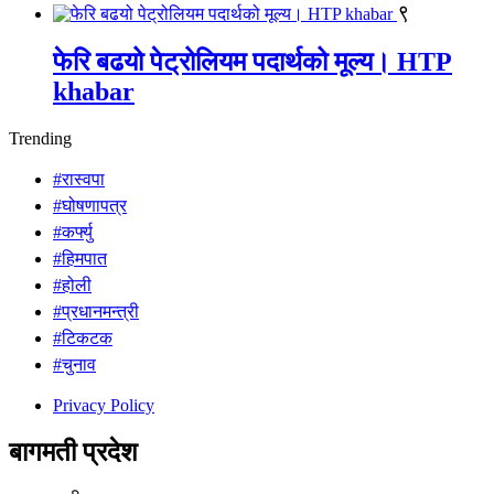
९
फेरि बढयो पेट्रोलियम पदार्थको मूल्य। HTP
khabar
Trending
#रास्वपा
#घोषणापत्र
#कर्फ्यु
#हिमपात
#होली
#प्रधानमन्त्री
#टिकटक
#चुनाव
Privacy Policy
बागमती प्रदेश