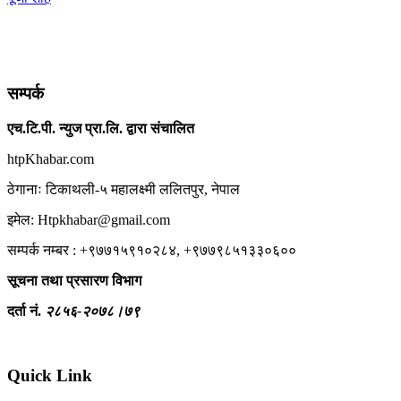
सम्पर्क
एच.टि.पी. न्युज प्रा.लि. द्वारा संचालित
htpKhabar.com
ठेगानाः टिकाथली-५ महालक्ष्मी ललितपुर, नेपाल
इमेल: Htpkhabar@gmail.com
सम्पर्क नम्बर : +९७७१५९१०२८४, +९७७९८५१३३०६००
सूचना तथा प्रसारण विभाग
दर्ता नं.
२८५६-२०७८।७९
Quick Link