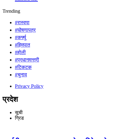
Trending
#रास्वपा
#घोषणापत्र
#कर्फ्यु
#हिमपात
#होली
#प्रधानमन्त्री
#टिकटक
#चुनाव
Privacy Policy
प्रदेश
सूची
ग्रिड