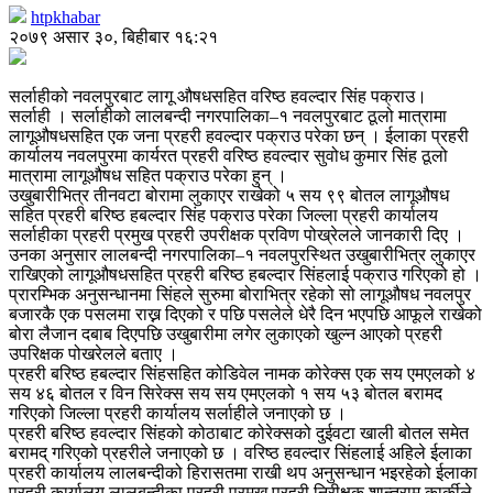
htpkhabar
२०७९ असार ३०, बिहीबार १६:२१
सर्लाहीको नवलपुरबाट लागू औषधसहित वरिष्ठ हवल्दार सिंह पक्राउ।
सर्लाही । सर्लाहीको लालबन्दी नगरपालिका–१ नवलपुरबाट ठूलो मात्रामा
लागूऔषधसहित एक जना प्रहरी हवल्दार पक्राउ परेका छन् । ईलाका प्रहरी
कार्यालय नवलपुरमा कार्यरत प्रहरी वरिष्ठ हवल्दार सुवोध कुमार सिंह ठूलो
मात्रामा लागूऔषध सहित पक्राउ परेका हुन् ।
उखुबारीभित्र तीनवटा बोरामा लुकाएर राखेको ५ सय ९९ बोतल लागूऔषध
सहित प्रहरी बरिष्ठ हबल्दार सिंह पक्राउ परेका जिल्ला प्रहरी कार्यालय
सर्लाहीका प्रहरी प्रमुख प्रहरी उपरीक्षक प्रविण पोख्रेलले जानकारी दिए ।
उनका अनुसार लालबन्दी नगरपालिका–१ नवलपुरस्थित उखुबारीभित्र लुकाएर
राखिएको लागूऔषधसहित प्रहरी बरिष्ठ हबल्दार सिंहलाई पक्राउ गरिएको हो ।
प्रारम्भिक अनुसन्धानमा सिंहले सुरुमा बोराभित्र रहेको सो लागूऔषध नवलपुर
बजारकै एक पसलमा राख्न दिएको र पछि पसलेले धेरै दिन भएपछि आफूले राखेको
बोरा लैजान दबाब दिएपछि उखुबारीमा लगेर लुकाएको खुल्न आएको प्रहरी
उपरिक्षक पोखरेलले बताए ।
प्रहरी बरिष्ठ हबल्दार सिंहसहित कोडिवेल नामक कोरेक्स एक सय एमएलको ४
सय ४६ बोतल र विन सिरेक्स सय सय एमएलको १ सय ५३ बोतल बरामद
गरिएको जिल्ला प्रहरी कार्यालय सर्लाहीले जनाएको छ ।
प्रहरी बरिष्ठ हवल्दार सिंहको कोठाबाट कोरेक्सको दुईवटा खाली बोतल समेत
बरामद् गरिएको प्रहरीले जनाएको छ । वरिष्ठ हवल्दार सिंहलाई अहिले ईलाका
प्रहरी कार्यालय लालबन्दीको हिरासतमा राखी थप अनुसन्धान भइरहेको ईलाका
प्रहरी कार्यालय लालबन्दीका प्रहरी प्रमुख प्रहरी निरीक्षक शान्तराम कार्कीले