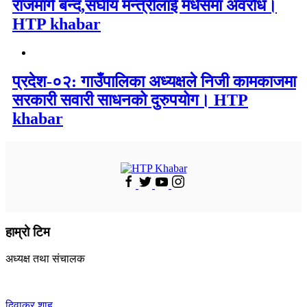
राजमार्ग बन्द,संघीय मन्त्रीलाई मधेसमा अवरोध।
HTP khabar
प्रदेश-०२: गाउँपालिका अध्यक्षले निजी कामकाजमा
सरकारी सवारी साधनको दुरुपयोग। HTP
khabar
हाम्रो टिम
अध्यक्ष तथा संचालक
दिवाकर शाह