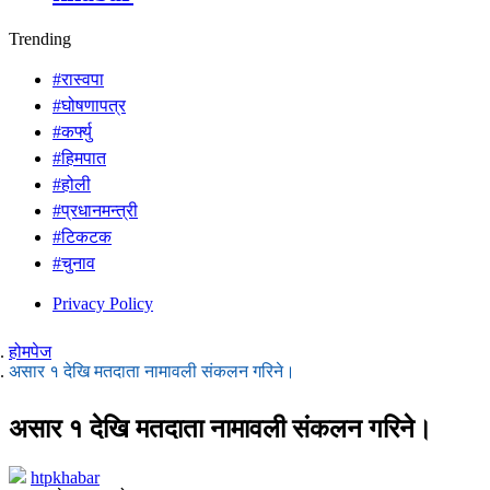
Trending
#रास्वपा
#घोषणापत्र
#कर्फ्यु
#हिमपात
#होली
#प्रधानमन्त्री
#टिकटक
#चुनाव
Privacy Policy
होमपेज
असार १ देखि मतदाता नामावली संकलन गरिने।
असार १ देखि मतदाता नामावली संकलन गरिने।
htpkhabar