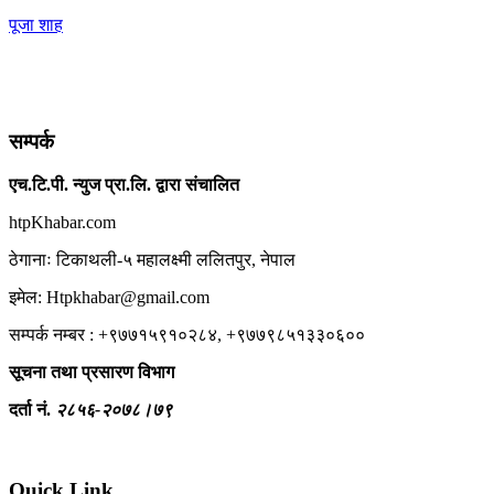
पूजा शाह
सम्पर्क
एच.टि.पी. न्युज प्रा.लि. द्वारा संचालित
htpKhabar.com
ठेगानाः टिकाथली-५ महालक्ष्मी ललितपुर, नेपाल
इमेल: Htpkhabar@gmail.com
सम्पर्क नम्बर : +९७७१५९१०२८४, +९७७९८५१३३०६००
सूचना तथा प्रसारण विभाग
दर्ता नं.
२८५६-२०७८।७९
Quick Link