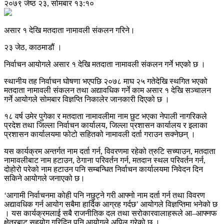
२०७९ जेष्ठ २३, सोमबार १३:१०
असार १ देखि मतदाता नामावली संकलन गरिने।
२३ जेठ, काठमाडौं ।
निर्वाचन आयोगले असार १ देखि मतदाता नामावली संकलन गर्ने भएको छ ।
स्थानीय तह निर्वाचन घोषणा भएपछि २०७८ माघ २५ गतेदेखि स्थगित भएको
मतदाता नामावली संकलन तथा अद्यावधिक गर्ने काम असार १ देखि सञ्चालन
गर्ने आयोगले सोमबार विज्ञप्ति निकालेर जानकारी दिएको छ ।
१८ वर्ष उमेर पुगेका र मतदाता नामावलीमा नाम छुट भएका नेपाली नागरिकले
प्रदेश तथा जिल्ला निर्वाचन कार्यालय, जिल्ला प्रशासन कार्यालय र इलाका
प्रशासन कार्यालयमा फोटो सहितको नामावली दर्ता गराउन सक्नेछन् ।
यस कार्यक्रम अन्तर्गत नाम दर्ता गर्न, विवरणमा रहेको त्रुटि सच्याउन, मतदाता
नामावलीबाट नाम हटाउन, ठेगाना परिवर्तन गर्न, मतदान स्थल परिवर्तन गर्न,
दोहोरो परेको नाम हटाउन पनि सम्बन्धित निर्वाचन कार्यालयमा निवेदन दिन
सकिने आयोगले जनाएको छ।
‘आगामी निर्वाचनमा कोही पनि नछुट्ने गरी आफ्नो नाम दर्ता गर्न तथा विवरण
अद्यावधिक गर्न आयोग सबैमा हार्दिक आग्रह गर्दछ’ आयोगले विज्ञप्तिमा भनेको छ
। यस कार्यक्रमलाई सबै राजनीतिक दल तथा सरोकारवालाहरूले आ–आफ्नफ
क्षेत्रबाट सहयोग गरिदिन पनि आयोगले अपिल गरेको छ ।