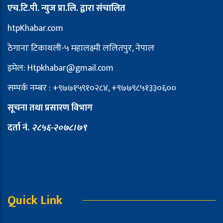
एच.टि.पी. न्युज प्रा.लि. द्वारा संचालित
htpKhabar.com
ठेगानाः टिकाथली-५ महालक्ष्मी ललितपुर, नेपाल
इमेल: Htpkhabar@gmail.com
सम्पर्क नम्बर : +९७७१५९१०२८४, +९७७९८५१३३०६००
सूचना तथा प्रसारण विभाग
दर्ता नं.
२८५६-२०७८।७९
Quick Link