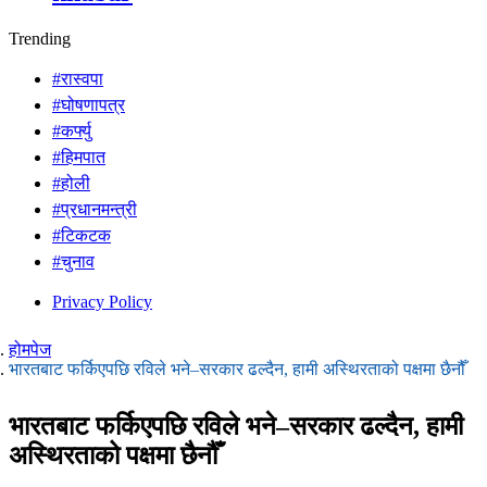
Trending
#रास्वपा
#घोषणापत्र
#कर्फ्यु
#हिमपात
#होली
#प्रधानमन्त्री
#टिकटक
#चुनाव
Privacy Policy
होमपेज
भारतबाट फर्किएपछि रविले भने–सरकार ढल्दैन, हामी अस्थिरताको पक्षमा छैनौँ
भारतबाट फर्किएपछि रविले भने–सरकार ढल्दैन, हामी
अस्थिरताको पक्षमा छैनौँ