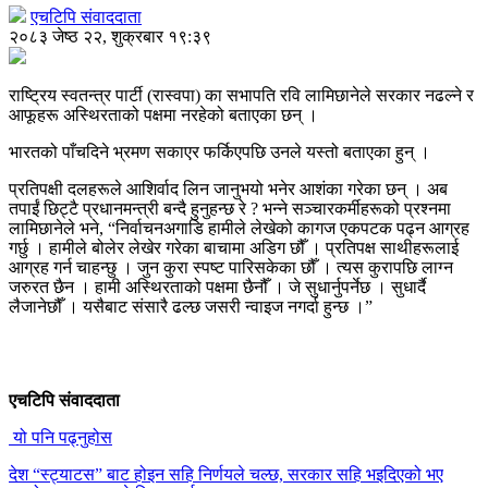
एचटिपि संवाददाता
२०८३ जेष्ठ २२, शुक्रबार १९:३९
राष्ट्रिय स्वतन्त्र पार्टी (रास्वपा) का सभापति रवि लामिछानेले सरकार नढल्ने र
आफूहरू अस्थिरताको पक्षमा नरहेको बताएका छन् ।
भारतको पाँचदिने भ्रमण सकाएर फर्किएपछि उनले यस्तो बताएका हुन् ।
प्रतिपक्षी दलहरूले आशिर्वाद लिन जानुभयो भनेर आशंका गरेका छन् । अब
तपाईं छिट्टै प्रधानमन्त्री बन्दै हुनुहन्छ रे ? भन्ने सञ्चारकर्मीहरूको प्रश्नमा
लामिछानेले भने, “निर्वाचनअगाडि हामीले लेखेको कागज एकपटक पढ्न आग्रह
गर्छु । हामीले बोलेर लेखेर गरेका बाचामा अडिग छौँ । प्रतिपक्ष साथीहरूलाई
आग्रह गर्न चाहन्छु । जुन कुरा स्पष्ट पारिसकेका छौँ । त्यस कुरापछि लाग्न
जरुरत छैन । हामी अस्थिरताको पक्षमा छैनौँ । जे सुधार्नुपर्नेछ । सुधार्दै
लैजानेछौँ । यसैबाट संसारै ढल्छ जसरी न्वाइज नगर्दा हुन्छ ।”
एचटिपि संवाददाता
यो पनि पढ्नुहोस
देश “स्ट्याटस” बाट होइन सहि निर्णयले चल्छ, सरकार सहि भइदिएको भए