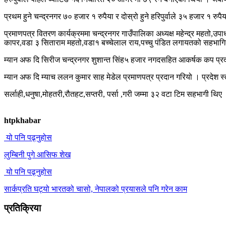
प्रथम हुने चन्द्रनगर ७० हजार १ रुपैया र दोस्रो हुने हरिपुर्वाले ३५ हजार १ 
प्रमाणपत्र वितरण कार्यक्रममा चन्द्रनगर गाउँपालिका अध्यक्ष महेन्द्र महतो,उपा
कापर,वडा ३ सिताराम महतो,वडा१ बच्चेलाल राय,पच्चु पंडित लगायतको सहभागित
म्यान अफ दि सिरीज चन्द्रनगर शुशान्त सिंह५ हजार नगदसहित आकर्षक कप प्
म्यान अफ दि म्याच ललन कुमार साह मेडेल प्रमाणपत्र प्रदान गरियो । प्रदेश स्
सर्लाही,धनुषा,मोहतरी,रौतहट,सप्तरी, पर्सा ,गरी जम्मा ३२ वटा टिम सहभागी थिए
htpkhabar
यो पनि पढ्नुहोस
लुम्बिनी पुगे आसिफ शेख
यो पनि पढ्नुहोस
सार्कप्रति घट्यो भारतको चासो, नेपालको प्रयासले पनि गरेन काम
प्रतिक्रिया