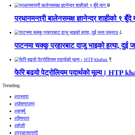
७
प्रधानमन्त्री बालेनसमक्ष ज्ञानेन्द्र शाहीको ९ बुँदे
८
पाटनमा चक्कु प्रहारबाट दाजु भाइको हत्या, दुई 
९
फेरि बढयो पेट्रोलियम पदार्थको मूल्य। HTP k
Trending
#रास्वपा
#घोषणापत्र
#कर्फ्यु
#हिमपात
#होली
#प्रधानमन्त्री