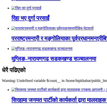
रिहा भए दुर्गा प्रसाईं
परराष्ट्रमन्त्री र मङ्गोलियाका पूर्वप्रधानमन्त्रीबि
मुग्लिङ–नारायणगढ सडकखण्ड सञ्चालनमा
धेरै पढिएको
Warning: Undefined variable $count__ in /home/htpkhabar/public_htm
सिरहामा जनमत पार्टीको कार्यकर्ता द्वारा म