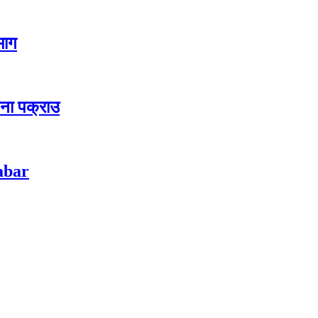
 माग
जना पक्राउ
habar