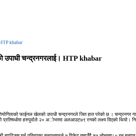
। HTP khabar
िताको उपाधी चन्द्रनगरलाई। HTP khabar
प्रतियोगिताको फाईनल खेलको उपाधी चन्द्रनगरले जित हात परेको छ । चन्द्रनगर ग
भएको प्रतिषर्धामा हरुपुर्वाले २० अोभरमा अलआउट७९ रनको लक्ष्य दिएको थियो। निर
। जबाफी ब्याटिङम गर्न उत्रिएका चन्द्रनगरले ७ विकेट गुमाउँदै १७ ओभरमा८० 