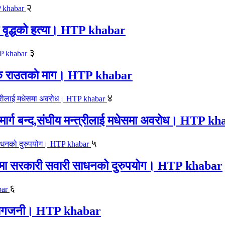
२
एक वृद्धको हत्या। HTP khabar
३
न सिके राउतकाे माग। HTP khabar
४
ार्ग बन्द,संघीय मन्त्रीलाई मधेसमा अवरोध। HTP k
५
काजमा सरकारी सवारी साधनको दुरुपयोग। HTP khabar
६
लयमा आगजनी। HTP khabar