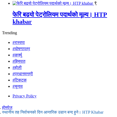
९
फेरि बढयो पेट्रोलियम पदार्थको मूल्य। HTP
khabar
Trending
#रास्वपा
#घोषणापत्र
#कर्फ्यु
#हिमपात
#होली
#प्रधानमन्त्री
#टिकटक
#चुनाव
Privacy Policy
होमपेज
स्थानीय तह निर्वाचनको दिन आन्तरिक उडान बन्द हुने। HTP Khabar