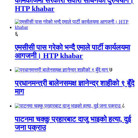
कामकाजमा सरकारी सवारी साधनको दुरुपयोग।
HTP khabar
६
एमसीसी पास गरेको भन्दै एमाले पार्टी कार्यलयमा
आगजनी। HTP khabar
७
प्रधानमन्त्री बालेनसमक्ष ज्ञानेन्द्र शाहीको ९ बुँदे
माग
८
पाटनमा चक्कु प्रहारबाट दाजु भाइको हत्या, दुई
जना पक्राउ