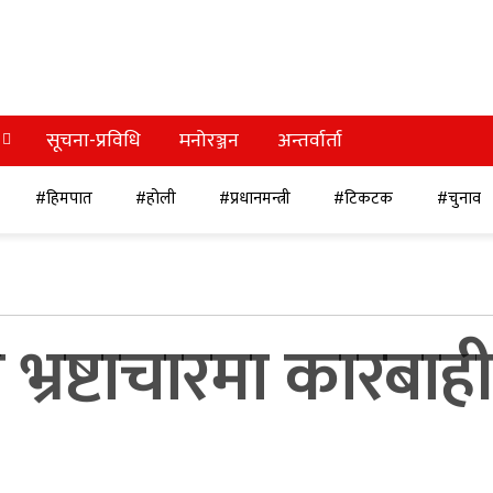
सूचना-प्रविधि
मनोरञ्जन
अन्तर्वार्ता
#हिमपात
#होली
#प्रधानमन्त्री
#टिकटक
#चुनाव
ि भ्रष्टाचारमा कारबाही