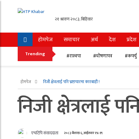
होमपेज
समाचार
अर्थ
देश
प्रदेश
अन्तर्राष्ट्रिय
खेलकुद
Trending
#रास्वपा
#घोषणापत्र
#कर्फ्यु
होमपेज
निजी क्षेत्रलाई पनि भ्रष्टाचारमा कारबाही !
निजी क्षेत्रलाई पन
एचटिपि संवाददाता
२०८३ बैशाख ६, आईतवार १४:१९