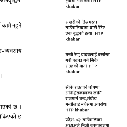
अभिवृद्धिमा
ट्रकमा आगजनी। HTP
khabar
सप्तरीको छिन्नमस्ता
ं कामै नहुने
गाउँपालिकामा घाटी रेटेर
एक वृद्धको हत्या। HTP
khabar
पार–व्यवसाय
मन्त्री रेणु यादवलाई बर्खास्त
गरी पक्राउ गर्न सिके
राउतकाे माग। HTP
khabar
 ।
सीके राउतको घोषणा
अनिश्चितकालका लागि
राजमार्ग बन्द,संघीय
मन्त्रीलाई मधेसमा अवरोध।
 बनाएको छ ।
HTP khabar
 तोकिएको छ
प्रदेश-०२: गाउँपालिका
अध्यक्षले निजी कामकाजमा