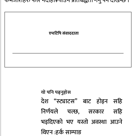
कमजोरीहरु फेरि नदोहो¥याउने प्रतिबद्धता गर्नु पर्ने देखिन्छ ।
एचटिपि संवाददाता
यो पनि पढ्नुहोस
देश “स्ट्याटस” बाट होइन सहि
निर्णयले चल्छ, सरकार सहि
भइदिएको भए यस्तो अवस्था आउने
थिएन :हर्क साम्पाङ