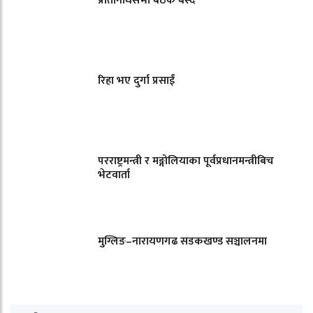
प्रतिनिधिसभा बैठक बस्दै
रिहा भए दुर्गा प्रसाईं
परराष्ट्रमन्त्री र मङ्गोलियाका पूर्वप्रधानमन्त्रीबिच
भेटवार्ता
मुग्लिङ–नारायणगढ सडकखण्ड सञ्चालनमा