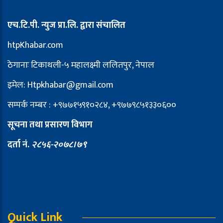
एच.टि.पी. न्युज प्रा.लि. द्वारा संचालित
htpKhabar.com
ठेगानाः टिकाथली-५ महालक्ष्मी ललितपुर, नेपाल
इमेल: Htpkhabar@gmail.com
सम्पर्क नम्बर : +९७७१५९१०२८४, +९७७९८५१३३०६००
सूचना तथा प्रसारण विभाग
दर्ता नं.
२८५६-२०७८।७९
Quick Link