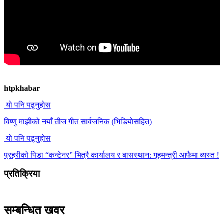
htpkhabar
यो पनि पढ्नुहोस
विष्णु माझीको नयाँ तीज गीत सार्वजनिक (भिडियाेसहित)
यो पनि पढ्नुहोस
प्रहरीको पिडा “कन्टेनर” भित्रै कार्यालय र बासस्थान: गृहमन्त्री आफैमा व्यस्त !
प्रतिक्रिया
सम्बन्धित खवर