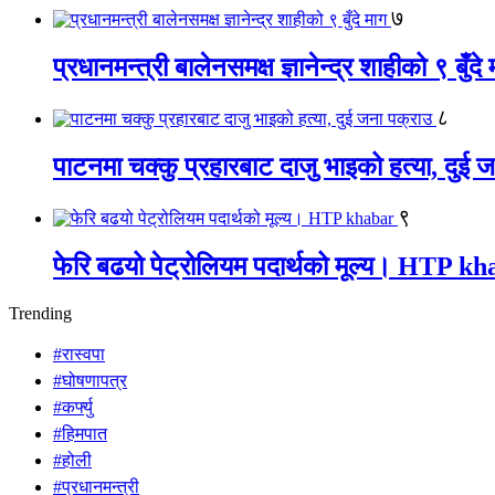
७
प्रधानमन्त्री बालेनसमक्ष ज्ञानेन्द्र शाहीको ९ बुँदे
८
पाटनमा चक्कु प्रहारबाट दाजु भाइको हत्या, दुई 
९
फेरि बढयो पेट्रोलियम पदार्थको मूल्य। HTP k
Trending
#रास्वपा
#घोषणापत्र
#कर्फ्यु
#हिमपात
#होली
#प्रधानमन्त्री