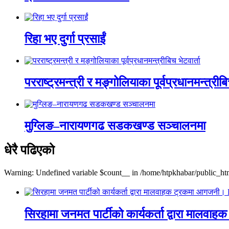
रिहा भए दुर्गा प्रसाईं
परराष्ट्रमन्त्री र मङ्गोलियाका पूर्वप्रधानमन्त्रीबि
मुग्लिङ–नारायणगढ सडकखण्ड सञ्चालनमा
धेरै पढिएको
Warning: Undefined variable $count__ in /home/htpkhabar/public_htm
सिरहामा जनमत पार्टीको कार्यकर्ता द्वारा म