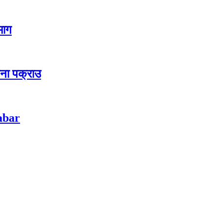
 माग
जना पक्राउ
habar