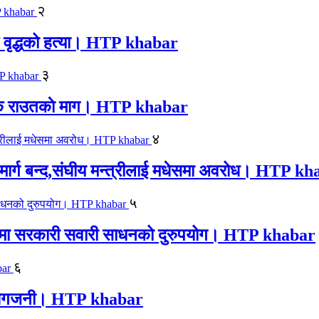
२
एक वृद्धको हत्या। HTP khabar
३
न सिके राउतकाे माग। HTP khabar
४
ार्ग बन्द,संघीय मन्त्रीलाई मधेसमा अवरोध। HTP k
५
काजमा सरकारी सवारी साधनको दुरुपयोग। HTP khabar
६
लयमा आगजनी। HTP khabar