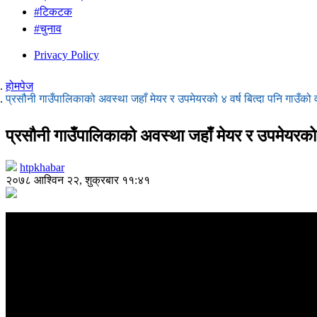
#टिकटक
#चुनाव
Privacy Policy
होमपेज
प्रसौनी गाउँपालिकाको अवस्था जहाँ मेयर र उपमेयरको ४ वर्ष बित्दा पनि गाउँको व
प्रसौनी गाउँपालिकाको अवस्था जहाँ मेयर र उपमेयरको ४ 
htpkhabar
२०७८ आश्विन २२, शुक्रबार ११:४१