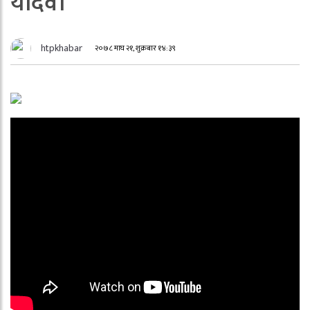
यादव।
htpkhabar
२०७८ माघ २१, शुक्रबार १४:३९