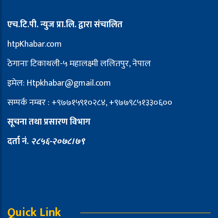
एच.टि.पी. न्युज प्रा.लि. द्वारा संचालित
htpKhabar.com
ठेगानाः टिकाथली-५ महालक्ष्मी ललितपुर, नेपाल
इमेल: Htpkhabar@gmail.com
सम्पर्क नम्बर : +९७७१५९१०२८४, +९७७९८५१३३०६००
सूचना तथा प्रसारण विभाग
दर्ता नं.
२८५६-२०७८।७९
Quick Link