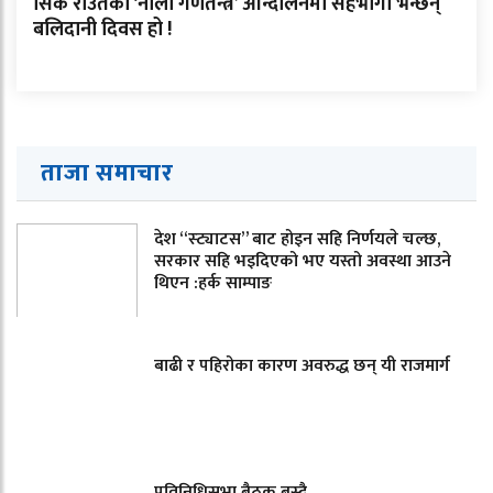
सिके राउतको ‘नौलो गणतन्त्र’ आन्दोलनमा सहभागी भन्छन्
बलिदानी दिवस हो !
ताजा समाचार
देश “स्ट्याटस” बाट होइन सहि निर्णयले चल्छ,
सरकार सहि भइदिएको भए यस्तो अवस्था आउने
थिएन :हर्क साम्पाङ
बाढी र पहिरोका कारण अवरुद्ध छन् यी राजमार्ग
प्रतिनिधिसभा बैठक बस्दै