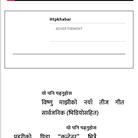
Htpkhabar
यो पनि पढ्नुहोस
विष्णु माझीको नयाँ तीज गीत
सार्वजनिक (भिडियाेसहित)
यो पनि पढ्नुहोस
प्रहरीको पिडा “कन्टेनर” भित्रै