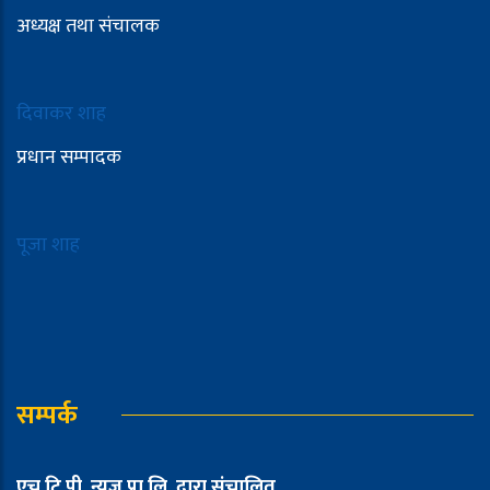
अध्यक्ष तथा संचालक
दिवाकर शाह
प्रधान सम्पादक
पूजा शाह
सम्पर्क
एच.टि.पी. न्युज प्रा.लि. द्वारा संचालित