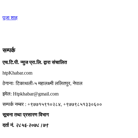
पूजा शाह
सम्पर्क
एच.टि.पी. न्युज प्रा.लि. द्वारा संचालित
htpKhabar.com
ठेगानाः टिकाथली-५ महालक्ष्मी ललितपुर, नेपाल
इमेल: Htpkhabar@gmail.com
सम्पर्क नम्बर : +९७७१५९१०२८४, +९७७९८५१३३०६००
सूचना तथा प्रसारण विभाग
दर्ता नं.
२८५६-२०७८।७९