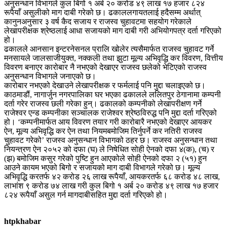
अनुसन्धान विभागले कुल बिगो १ अर्ब २० करोड ४९ लाख १७ हजार ८२४
रूपैयाँ असुलीको माग दाबी गरेको छ। ढकाललगायतलाई हदैसम्म अर्थात्
कानुनअनुसार ३ वर्ष कैद सजाय र राजस्व चुहावटमा सहयोग गरेकाले
लेखापरीक्षक श्रेष्ठलाई आधा सजायको माग दाबी गरी अभियोगपत्र दर्ता गरिएको
हो।
ढकालले आनसान इन्टरनेसनल प्रालि खोलेर त्यसैमार्फत राजस्व चुहावट गर्ने
मनसायले जालसाजीयुक्त, नक्कली तथा झुटा मूल्य अभिवृद्धि कर विवरण, वित्तीय
विवरण बनाएर कारोबार नै नभएको देखाएर राजस्व छलेको भेटिएको राजस्व
अनुसन्धान विभागले जनाएको छ।
कारोबार नभएको देखाउने लेखापरीक्षक र फर्मलाई पनि मुद्दा चलाइएको छ।
काठमाडौं, नागार्जुन नगरपालिका घर भएका ढकालले ललितपुर ठेगानामा कम्पनी
दर्ता गरेर राजस्व छली गरेका हुन्। ढकालको कम्पनीको लेखापरीक्षण गर्ने
राजेश्वर एन्ड कम्पनीका सञ्चालक राजेश्वर श्रेष्ठविरुद्ध पनि मुद्दा दर्ता गरिएको
हो। ‘कम्पनीमार्फत आय विवरण तयार गरी कारोबारै नभएको देखाएर आयकर
ऐन, मूल्य अभिवृद्धि कर ऐन तथा नियमबमोजिम तिर्नुपर्ने कर नतिरी राजस्व
चुहावट गरेको’ राजस्व अनुसन्धान विभागको ठहर छ। राजस्व अनुसन्धान तथा
नियन्त्रण ऐन २०५२ को दफा (घ) ले निषेधित सोही ऐनको दफा ४(क), (च) र
(झ) बमोजिम कसुर गरेको पुष्टि हुन आएकोले सोही ऐनको दफा २ (५१) हुन
आउने कायम भएको बिगो र सजायको माग दाबी विभागले गरेको छ। मूल्य
अभिवृद्धि करतर्फ ४२ करोड २६ लाख रूपैयाँ, आयकरतर्फ ६८ करोड ४८ लाख,
लाभांश ९ करोड ७४ लाख गरी कुल बिगो १ अर्ब २० करोड ४९ लाख १७ हजार
८२४ रूपैयाँ असुल गर्न मागदाबीसहित मुद्दा दर्ता गरिएको हो।
htpkhabar