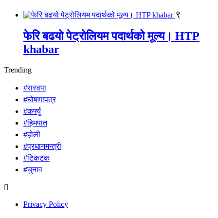
९
फेरि बढयो पेट्रोलियम पदार्थको मूल्य। HTP
khabar
Trending
#रास्वपा
#घोषणापत्र
#कर्फ्यु
#हिमपात
#होली
#प्रधानमन्त्री
#टिकटक
#चुनाव
Privacy Policy