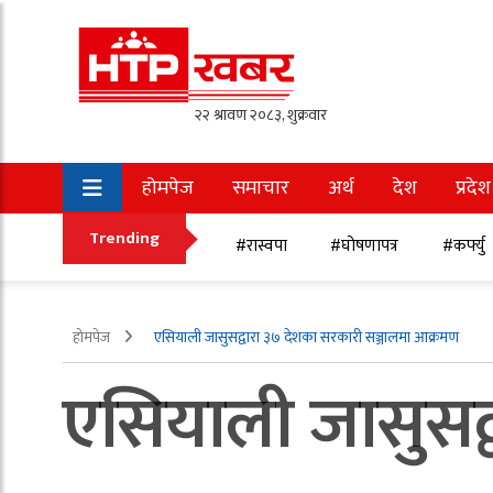
होमपेज
समाचार
अर्थ
देश
प्रदेश
अन्तर्राष्ट्रिय
खेलकुद
Trending
#रास्वपा
#घोषणापत्र
#कर्फ्यु
होमपेज
एसियाली जासुसद्वारा ३७ देशका सरकारी सञ्जालमा आक्रमण
एसियाली जासुसद्