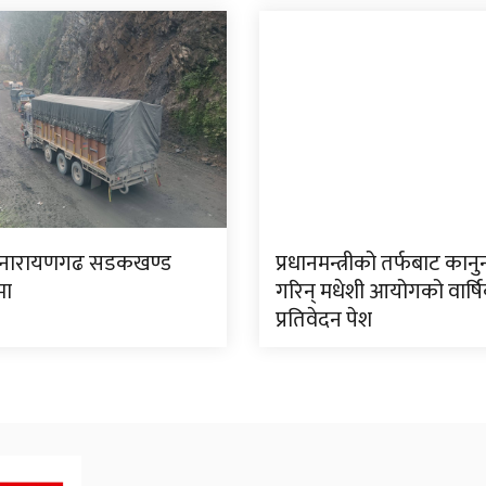
ङ–नारायणगढ सडकखण्ड
प्रधानमन्त्रीको तर्फबाट कानुन
मा
गरिन् मधेशी आयोगको वार्ष
प्रतिवेदन पेश