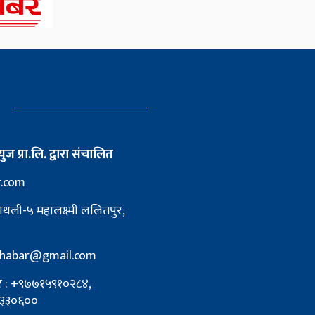
युज प्रा.लि. द्वारा संचालित
r.com
ाथली-५ महालक्ष्मी ललितपुर,
pkhabar@gmail.com
्बर : +९७७१५९१०२८४,
३३०६००