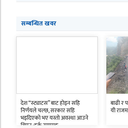
सम्बन्धित खवर
देश “स्ट्याटस” बाट होइन सहि
बाढी र 
निर्णयले चल्छ, सरकार सहि
यी राजमा
भइदिएको भए यस्तो अवस्था आउने
थिएन :हर्क साम्पाङ