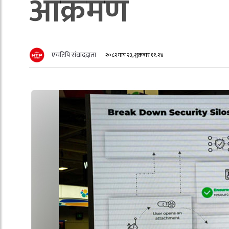
आक्रमण
एचटिपि संवाददाता
२०८२ माघ २३, शुक्रबार ११:२४