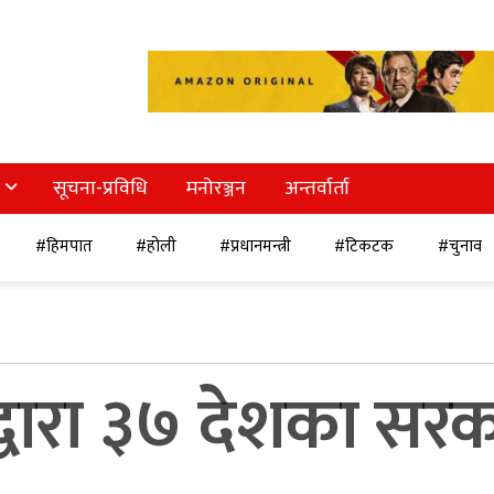
सूचना-प्रविधि
मनोरञ्जन
अन्तर्वार्ता
#हिमपात
#होली
#प्रधानमन्त्री
#टिकटक
#चुनाव
वारा ३७ देशका सरका