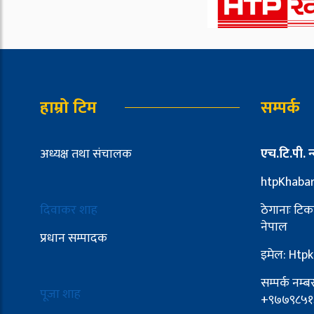
हाम्रो टिम
सम्पर्क
अध्यक्ष तथा संचालक
एच.टि.पी. न्
htpKhaba
दिवाकर शाह
ठेगानाः टिक
नेपाल
प्रधान सम्पादक
इमेल: Ht
सम्पर्क नम
पूजा शाह
+९७७९८५१