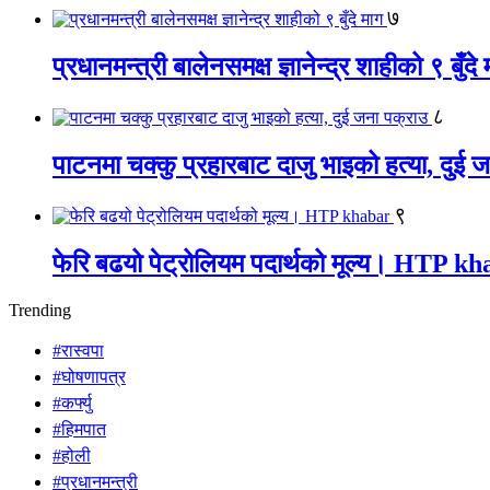
७
प्रधानमन्त्री बालेनसमक्ष ज्ञानेन्द्र शाहीको ९ बुँदे
८
पाटनमा चक्कु प्रहारबाट दाजु भाइको हत्या, दुई 
९
फेरि बढयो पेट्रोलियम पदार्थको मूल्य। HTP k
Trending
#रास्वपा
#घोषणापत्र
#कर्फ्यु
#हिमपात
#होली
#प्रधानमन्त्री