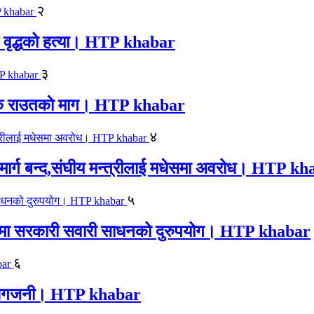
२
एक वृद्धको हत्या। HTP khabar
३
न सिके राउतकाे माग। HTP khabar
४
ार्ग बन्द,संघीय मन्त्रीलाई मधेसमा अवरोध। HTP k
५
काजमा सरकारी सवारी साधनको दुरुपयोग। HTP khabar
६
लयमा आगजनी। HTP khabar