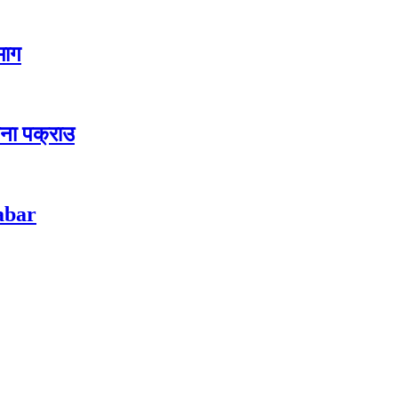
 माग
जना पक्राउ
habar