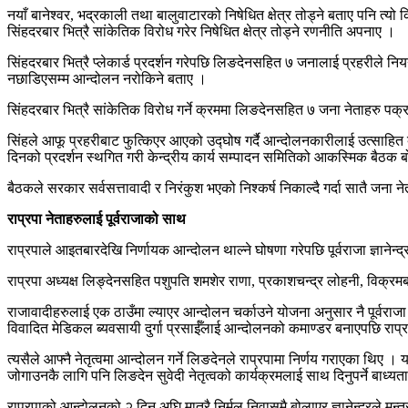
नयाँ बानेश्वर, भद्रकाली तथा बालुवाटारको निषेधित क्षेत्र तोड्ने बताए पनि त्य
सिंहदरबार भित्रै सांकेतिक विरोध गरेर निषेधित क्षेत्र तोड्ने रणनीति अपनाए ।
सिंहदरबार भित्रै प्लेकार्ड प्रदर्शन गरेपछि लिङदेनसहित ७ जनालाई प्रहरीले नियन
नछाडिएसम्म आन्दोलन नरोकिने बताए ।
सिंहदरबार भित्रै सांकेतिक विरोध गर्ने क्रममा लिङदेनसहित ७ जना नेताहरु पक्र
सिंहले आफू प्रहरीबाट फुत्किएर आएको उद्घोष गर्दै आन्दोलनकारीलाई उत्साहित 
दिनको प्रदर्शन स्थगित गरी केन्द्रीय कार्य सम्पादन समितिको आकस्मिक बैठक
बैठकले सरकार सर्वसत्तावादी र निरंकुश भएको निश्कर्ष निकाल्दै गर्दा सातै जना
राप्रपा नेताहरुलाई पूर्वराजाको साथ
राप्रपाले आइतबारदेखि निर्णायक आन्दोलन थाल्ने घोषणा गरेपछि पूर्वराजा ज्ञाने
राप्रपा अध्यक्ष लिङ्देनसहित पशुपति शमशेर राणा, प्रकाशचन्द्र लोहनी, विक्रमबहाद
राजावादीहरुलाई एक ठाउँमा ल्याएर आन्दोलन चर्काउने योजना अनुसार नै पूर्वराजा ज
विवादित मेडिकल ब्यवसायी दुर्गा प्रसाईँलाई आन्दोलनको कमाण्डर बनाएपछि राप्रप
त्यसैले आफ्नै नेतृत्वमा आन्दोलन गर्ने लिङदेनले राप्रपामा निर्णय गराएका थिए । यद
जोगाउनकै लागि पनि लिङदेन सुवेदी नेतृत्वको कार्यक्रमलाई साथ दिनुपर्ने बाध्य
राप्रपाको आन्दोलनको २ दिन अघि मात्रै निर्मल निवासमै बोलाएर ज्ञानेन्द्रले मन्