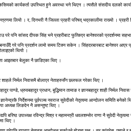
ो किसिमको कार्यकर्ता उपस्थित हुने अवस्था भने थिएन । त्यसैले संसदीय दलको कार्
्त्रणमा लियो । र, दिनभरी नै जिल्ला प्रहरी परिषद् भद्रकालीमा राख्यो । प्रहरी नि
ाउ परे पनि सांंसद दीपक सिंह भने प्रहरीबाट फुत्किएर बानेश्वरको प्रदर्शनमा सहभा
बनाउँदै गरे पनि प्रदर्शन लामो समय टिक्न सकेन । सिंहदरबारबाट बानेश्वर आएर प
 बोलाइएको थियो ।
 नेता आइतबार बेलुका नै छाडिएका थिए ।
न्द्र शाहले निर्मल निवासमै बोलाएर नेताहरुसँग छलफल गरेका थिए ।
ुर पाण्डे, ध्रुवबहादुर प्रधान, बुद्धिमान तामाङ र ज्ञानबहादुर शाही निर्मल निवास
्ञानेन्द्रकै निर्देशनमा पूर्वपञ्च नवराज सुवेदीको नेतृत्वमा आन्दोलन समिति बनेको 
ा अध्यक्ष लिङदेन नै असन्तुष्ट थिए ।
्यपि बरिष्ठ उपाध्यक्ष रविन्द्र मिश्र र महामन्त्री धवलशम्सेर राणा नै सुवेदी नेतृत
तामा थिए ।
त्रणा गरेपछि राप्रपा नेताहरु आन्दोलन चर्काउने मोडमा छन् । तर कांग्रेस, एमाले 