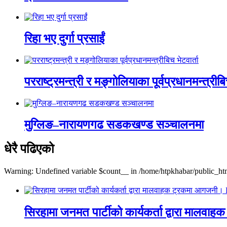
रिहा भए दुर्गा प्रसाईं
परराष्ट्रमन्त्री र मङ्गोलियाका पूर्वप्रधानमन्त्रीबि
मुग्लिङ–नारायणगढ सडकखण्ड सञ्चालनमा
धेरै पढिएको
Warning: Undefined variable $count__ in /home/htpkhabar/public_htm
सिरहामा जनमत पार्टीको कार्यकर्ता द्वारा म