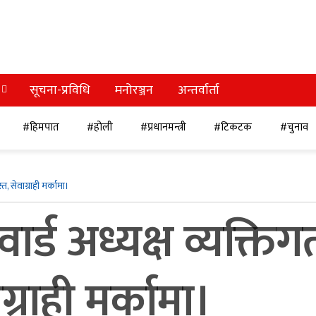
सूचना-प्रविधि
मनोरञ्जन
अन्तर्वार्ता
#हिमपात
#होली
#प्रधानमन्त्री
#टिकटक
#चुनाव
, सेवाग्राही मर्कामा।
र्ड अध्यक्ष व्यक्ति
ग्राही मर्कामा।