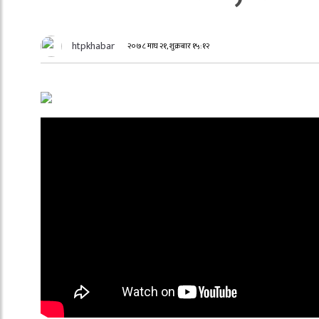
htpkhabar
२०७८ माघ २१, शुक्रबार १५:१२