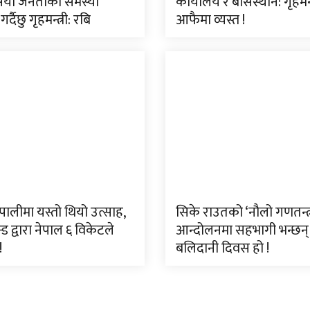
सयौं जनताको समस्या
कार्यालय र बासस्थान: गृहमन्त
्दैछु गृहमन्त्री: रबि
आफैमा व्यस्त !
ेपालीमा यस्तो थियो उत्साह,
सिके राउतको ‘नौलो गणतन्त्
्ड द्वारा नेपाल ६ विकेटले
आन्दोलनमा सहभागी भन्छन्
!
बलिदानी दिवस हो !