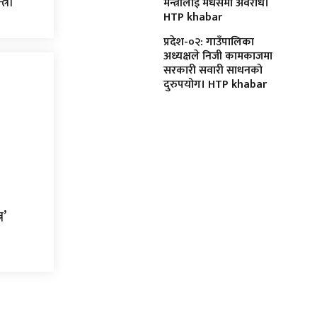
्री
मन्त्रीलाई मधेसमा अवरोध।
HTP khabar
प्रदेश-०२: गाउँपालिका
अध्यक्षले निजी कामकाजमा
सरकारी सवारी साधनको
दुरुपयोग। HTP khabar
र’