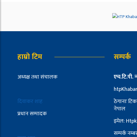
हाम्रो टिम
सम्पर्क
अध्यक्ष तथा संचालक
एच.टि.पी. न्
htpKhaba
दिवाकर शाह
ठेगानाः टिक
नेपाल
प्रधान सम्पादक
इमेल: Ht
सम्पर्क नम