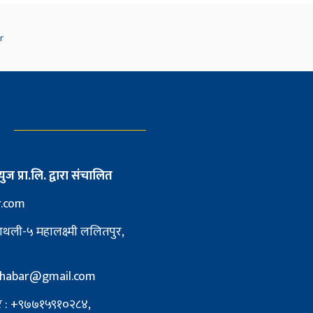
युज प्रा.लि. द्वारा संचालित
r.com
ाथली-५ महालक्ष्मी ललितपुर,
pkhabar@gmail.com
्बर : +९७७१५९१०२८४,