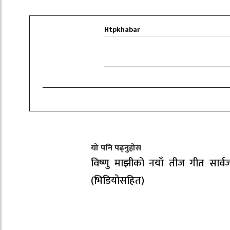
Htpkhabar
यो पनि पढ्नुहोस
विष्णु माझीको नयाँ तीज गीत सार्
(भिडियाेसहित)