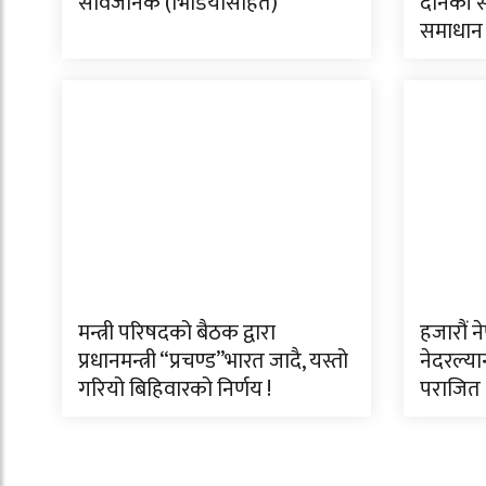
सार्वजनिक (भिडियाेसहित)
दैनिकी 
समाधान गर
मन्त्री परिषदको बैठक द्वारा
हजारौं न
प्रधानमन्त्री “प्रचण्ड”भारत जादै, यस्तो
नेदरल्यान
गरियो बिहिवारको निर्णय !
पराजित 