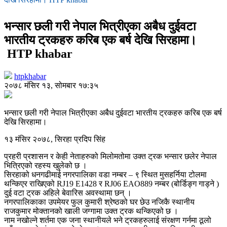
भन्सार छली गरी नेपाल भित्रीएका अबैध दुईवटा
भारतीय ट्रकहरु करिब एक बर्ष देखि सिरहामा।
HTP khabar
htpkhabar
२०७८ मंसिर १३, सोमबार १७:३५
भन्सार छली गरी नेपाल भित्रीएका अबैध दुईवटा भारतीय ट्रकहरु करिब एक बर्ष
देखि सिरहामा।
१३ मंसिर २०७८, सिरहा प्रदिप सिंह
प्रहरी प्रशासन र केही नेताहरुको मिलोमतोमा उक्त ट्रक भन्सार छलेर नेपाल
भित्रिएको रहस्य खुलेको छ ।
सिरहाको धनगढीमाई नगरपालिका वडा नम्बर – ९ स्थित मुसहर्निया टोलमा
थन्किएर राखिएको RJ19 E1428 र RJ06 EAO889 नम्बर (बोर्डिङ्ग गाड्ने )
दुई वटा ट्रक अहिले बेवारिस अवस्थामा छन् ।
नगरपालिकाका उपमेयर फुल कुमारी श्रेष्ठको घर छेउ नजिकै स्थानीय
राजकुमार मोक्तानको खाली जग्गामा उक्त ट्रक थन्किएको छ ।
नाम नखोल्ने शर्तमा एक जना स्थानीयले भने ट्रकहरुलाई संरक्षण गर्नमा ठूलो