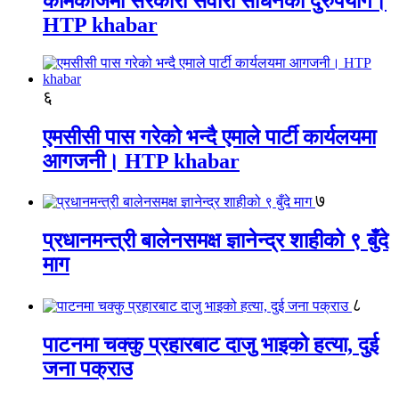
कामकाजमा सरकारी सवारी साधनको दुरुपयोग।
HTP khabar
६
एमसीसी पास गरेको भन्दै एमाले पार्टी कार्यलयमा
आगजनी। HTP khabar
७
प्रधानमन्त्री बालेनसमक्ष ज्ञानेन्द्र शाहीको ९ बुँदे
माग
८
पाटनमा चक्कु प्रहारबाट दाजु भाइको हत्या, दुई
जना पक्राउ