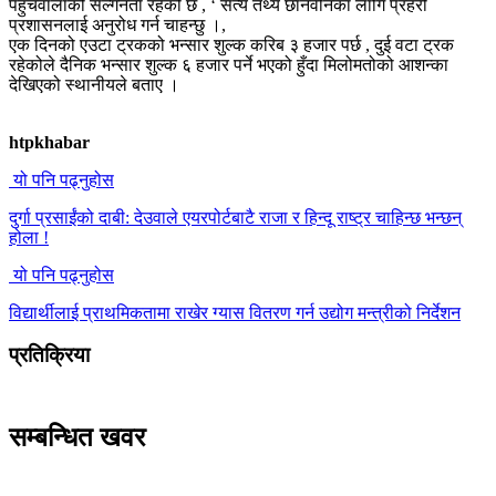
पहुँचवालाको संल्गनता रहेको छ , ‘ सत्य तथ्य छानवीनका लागि प्रहरी
प्रशासनलाई अनुरोध गर्न चाहन्छु ।,
एक दिनको एउटा ट्रकको भन्सार शुल्क करिब ३ हजार पर्छ , दुई वटा ट्रक
रहेकोले दैनिक भन्सार शुल्क ६ हजार पर्ने भएको हुँदा मिलोमतोको आशन्का
देखिएको स्थानीयले बताए ।
htpkhabar
यो पनि पढ्नुहोस
दुर्गा प्रसाईंको दाबी: देउवाले एयरपोर्टबाटै राजा र हिन्दू राष्ट्र चाहिन्छ भन्छन्
होला !
यो पनि पढ्नुहोस
विद्यार्थीलाई प्राथमिकतामा राखेर ग्यास वितरण गर्न उद्योग मन्त्रीको निर्देशन
प्रतिक्रिया
सम्बन्धित खवर