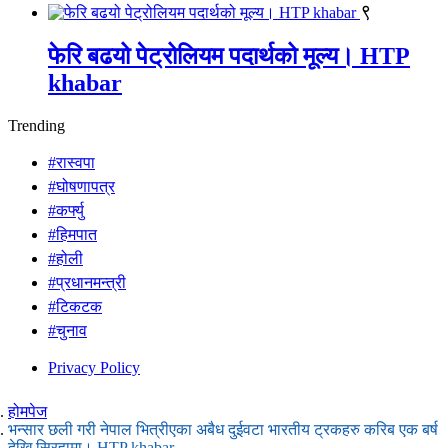
९
फेरि बढयो पेट्रोलियम पदार्थको मूल्य। HTP
khabar
Trending
#रास्वपा
#घोषणापत्र
#कर्फ्यु
#हिमपात
#होली
#प्रधानमन्त्री
#टिकटक
#चुनाव
Privacy Policy
होमपेज
भन्सार छली गरी नेपाल भित्रीएका अबैध दुईवटा भारतीय ट्रकहरु करिब एक बर्ष
देखि सिरहामा। HTP khabar