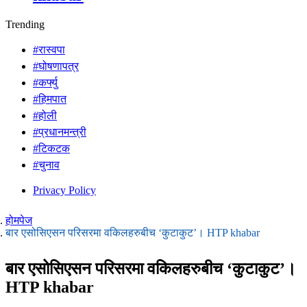
Trending
#रास्वपा
#घोषणापत्र
#कर्फ्यु
#हिमपात
#होली
#प्रधानमन्त्री
#टिकटक
#चुनाव
Privacy Policy
होमपेज
बार एसोसिएसन परिसरमा वकिलहरुबीच ‘कुटाकुट’। HTP khabar
बार एसोसिएसन परिसरमा वकिलहरुबीच ‘कुटाकुट’।
HTP khabar