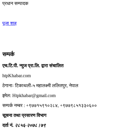
प्रधान सम्पादक
पूजा शाह
सम्पर्क
एच.टि.पी. न्युज प्रा.लि. द्वारा संचालित
htpKhabar.com
ठेगानाः टिकाथली-५ महालक्ष्मी ललितपुर, नेपाल
इमेल: Htpkhabar@gmail.com
सम्पर्क नम्बर : +९७७१५९१०२८४, +९७७९८५१३३०६००
सूचना तथा प्रसारण विभाग
दर्ता नं.
२८५६-२०७८।७९