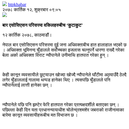
htpkhabar
२०७८ कार्तिक १२, शुक्रबार ०९:०५
बार एसोसिएसन परिसरमा वकिलहरुबीच ‘कुटाकुट’
१२ कार्तिक २०७८, काठमाडौं।
नेपाल बार एसोसिएसन परिसरमा दुई जना अधिवक्ताबीच हात हालाहाल भएको छ
। अधिवक्ता भूमिनन्द चुँडालले सर्वोच्चका इजलास चल्नुपर्ने धारणा राख्दै गरेका
बेला अर्का अधिवक्ता विराट न्यौपानेले उनीमाथि हातपात गरेका हुन् ।
केही कानून व्यवसायीले छुट्याउन खोज्दा खोज्दै न्यौपानेले घाँटीमा अठ्याउँदै ठेल्दै
लगेर चुँडाललाई गालामा थप्पड हानेका थिए । त्यसपछि चुँडालले पनि
न्यौपानेलाई लात्ती हानेका छन् ।
न्यौपानेले पछि पनि झम्टेर फेरि हातपात गरेका प्रत्यक्षदर्शीले बताएका छन् ।
पछिल्ला केही दिन यता प्रधानन्यायाधीश चोलेन्द्रशमशेर जबराको राजीनामाका
बारेमा कानून व्यवसायीहरूबीच मत विभाजन छ ।