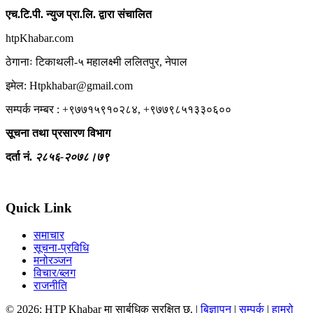
एच.टि.पी. न्युज प्रा.लि. द्वारा संचालित
htpKhabar.com
ठेगानाः टिकाथली-५ महालक्ष्मी ललितपुर, नेपाल
इमेल: Htpkhabar@gmail.com
सम्पर्क नम्बर : +९७७१५९१०२८४, +९७७९८५१३३०६००
सूचना तथा प्रसारण विभाग
दर्ता नं.
२८५६-२०७८।७९
Quick Link
समाचार
सूचना-प्रविधि
मनोरञ्जन
विचार/ब्लग
राजनीति
© 2026: HTP Khabar मा सार्बधिक सुरक्षित छ. |
बिज्ञापन
|
सम्पर्क
|
हाम्रो