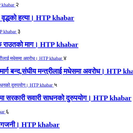
२
एक वृद्धको हत्या। HTP khabar
३
न सिके राउतकाे माग। HTP khabar
४
ार्ग बन्द,संघीय मन्त्रीलाई मधेसमा अवरोध। HTP k
५
काजमा सरकारी सवारी साधनको दुरुपयोग। HTP khabar
६
लयमा आगजनी। HTP khabar