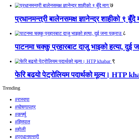
७
प्रधानमन्त्री बालेनसमक्ष ज्ञानेन्द्र शाहीको ९ बुँदे
८
पाटनमा चक्कु प्रहारबाट दाजु भाइको हत्या, दुई 
९
फेरि बढयो पेट्रोलियम पदार्थको मूल्य। HTP k
Trending
#रास्वपा
#घोषणापत्र
#कर्फ्यु
#हिमपात
#होली
#प्रधानमन्त्री