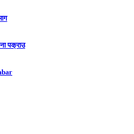
 माग
जना पक्राउ
habar