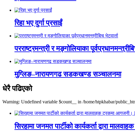
रिहा भए दुर्गा प्रसाईं
परराष्ट्रमन्त्री र मङ्गोलियाका पूर्वप्रधानमन्त्रीबि
मुग्लिङ–नारायणगढ सडकखण्ड सञ्चालनमा
धेरै पढिएको
Warning: Undefined variable $count__ in /home/htpkhabar/public_htm
सिरहामा जनमत पार्टीको कार्यकर्ता द्वारा म