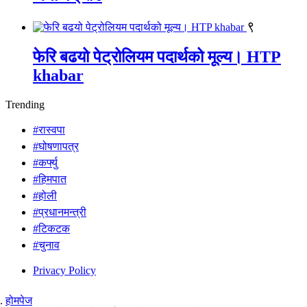
९
फेरि बढयो पेट्रोलियम पदार्थको मूल्य। HTP
khabar
Trending
#रास्वपा
#घोषणापत्र
#कर्फ्यु
#हिमपात
#होली
#प्रधानमन्त्री
#टिकटक
#चुनाव
Privacy Policy
होमपेज