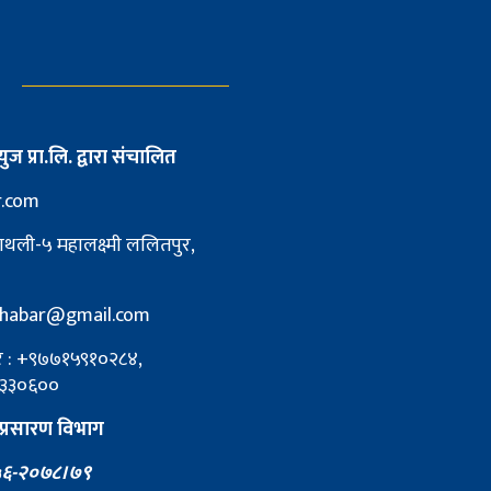
युज प्रा.लि. द्वारा संचालित
r.com
ाथली-५ महालक्ष्मी ललितपुर,
pkhabar@gmail.com
्बर : +९७७१५९१०२८४,
३३०६००
प्रसारण विभाग
६-२०७८।७९