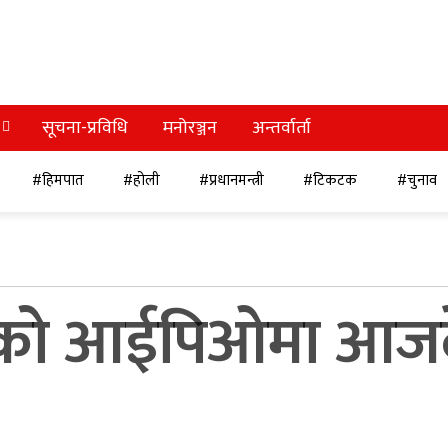
सूचना-प्रविधि
मनोरञ्जन
अन्तर्वार्ता
#हिमपात
#होली
#प्रधानमन्त्री
#टिकटक
#चुनाव
्तको आईपिओमा आजद