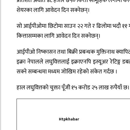
प्रतिशत अर्थात ४८ हजार ७५० कित्ता सामूहिक लगानी क
शेयरका लागि आवेदन दिन सक्नेछन्।
सो आईपीओमा छिटोमा साउन २२ गते र ढिलोमा भदौ ११ गत
कित्तासम्मका लागि आवेदन दिन सक्नेछन्।
आईपीओ निष्कासन तथा बिक्री प्रबन्धक मुक्तिनाथ क्या
इक्रा नेपालले लघुवित्तलाई इक्राएनपि इस्यूअर रेटिङ्ग 
सक्ने सम्बन्धमा मध्यम जोखिम रहेको संकेत गर्दछ ।
हाल लघुवित्तको चुक्ता पूँजी १५ करोड २५ लाख रुपैयाँ छ।
Htpkhabar