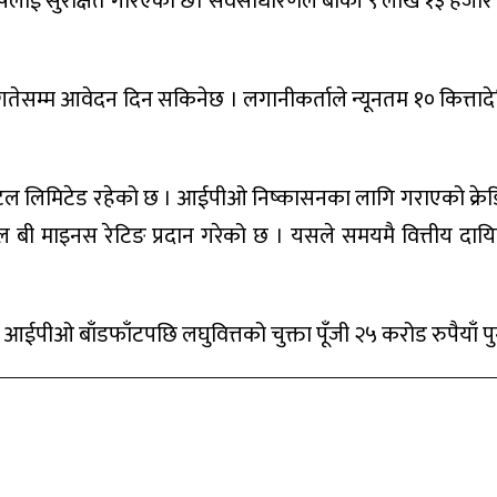
ोषलाई सुरक्षित गरिएको छ। सर्वसाधारणले बाँकी ९ लाख १३ हजार 
ेसम्म आवेदन दिन सकिनेछ । लगानीकर्ताले न्यूनतम १० कित्ताद
पिटल लिमिटेड रहेको छ । आईपीओ निष्कासनका लागि गराएको क्रेड
डबल बी माइनस रेटिङ प्रदान गरेको छ । यसले समयमै वित्तीय दायित्
 आईपीओ बाँडफाँटपछि लघुवित्तको चुक्ता पूँजी २५ करोड रुपैयाँ पुग