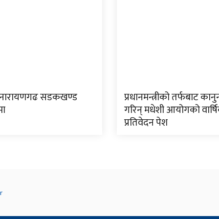
ङ–नारायणगढ सडकखण्ड
प्रधानमन्त्रीको तर्फबाट कानुन
मा
गरिन् मधेशी आयोगको वार्ष
प्रतिवेदन पेश