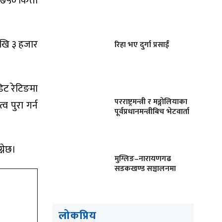
७५० कित्ता
ेखि ३ हजार
रिहा भए दुर्गा प्रसाईं
िट रेटिङमा
परराष्ट्रमन्त्री र मङ्गोलियाका
व पुरा गर्न
पूर्वप्रधानमन्त्रीबिच भेटवार्ता
्नेछ।
मुग्लिङ–नारायणगढ
सडकखण्ड सञ्चालनमा
लोकप्रिय