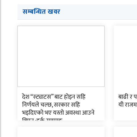
सम्बन्धित खवर
देश “स्ट्याटस” बाट होइन सहि
बाढी र 
निर्णयले चल्छ, सरकार सहि
यी राजमा
भइदिएको भए यस्तो अवस्था आउने
थिएन :हर्क साम्पाङ