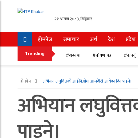
होमपेज
समाचार
अर्थ
देश
प्रदेश
अन्तर्राष्ट्रिय
खेलकुद
Trending
#रास्वपा
#घोषणापत्र
#कर्फ्यु
होमपेज
अभियान लघुवित्तको आईपिओमा आजदेखि आवेदन दिन पाइने।
अभियान लघुवित
पाइने।