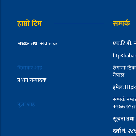
हाम्रो टिम
सम्पर्क
अध्यक्ष तथा संचालक
एच.टि.पी. न्
htpKhaba
दिवाकर शाह
ठेगानाः टिक
नेपाल
प्रधान सम्पादक
इमेल: Ht
सम्पर्क नम
पूजा शाह
+९७७९८५१
सूचना तथा 
दर्ता नं.
२८५