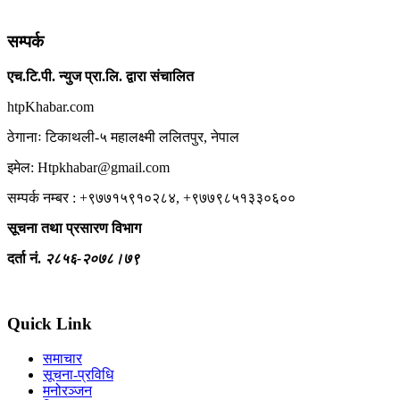
सम्पर्क
एच.टि.पी. न्युज प्रा.लि. द्वारा संचालित
htpKhabar.com
ठेगानाः टिकाथली-५ महालक्ष्मी ललितपुर, नेपाल
इमेल: Htpkhabar@gmail.com
सम्पर्क नम्बर : +९७७१५९१०२८४, +९७७९८५१३३०६००
सूचना तथा प्रसारण विभाग
दर्ता नं.
२८५६-२०७८।७९
Quick Link
समाचार
सूचना-प्रविधि
मनोरञ्जन