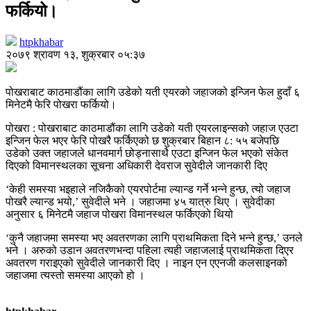
फर्कियो।
htpkhabar
२०७९ श्रावण १३, शुक्रबार ०५:३७
पोखराबाट काठमाडौंका लागि उडेको यती एयरको जहाजको इन्जिन फेल हुदाँ ६
मिनेटमै फेरि पोखरा फर्कियो।
पोखरा : पोखराबाट काठमाडौंका लागि उडेको यती एयरलाइन्सको जहाज एउटा
इन्जिन फेल भएर फेरि पोखरै फर्किएको छ शुक्रबार बिहान ८: ५५ बजेपछि
उडेको उक्त जहाजले धानवमार्ग छोड्नासाथै एउटा इन्जिन फेल भएको संकेत
दिएको विमानस्थलका सूचना अधिकारी देवराज सुवेदीले जानकारी दिए
‘केही समस्या भइहाले नजिकैको एयरपोर्टमा ल्यान्ड गर्ने भन्ने हुन्छ, त्यो जहाज
पोखरै ल्यान्ड भयो,’ सुवेदीले भने । जहाजमा ४५ यात्रु थिए । सुवेदीका
अनुसार ६ मिनेटमै जहाज पोखरा विमानस्थल फर्किएको थियो
‘कुनै जहाजमा समस्या भए अवतरणका लागि प्राथमिकता दिने भन्ने हुन्छ,’ उनले
भने । अरुको उडान अवतरणभन्दा पहिला त्यही जहाजलाई प्राथमिकता दिएर
अवतरण गराइएको सुवेदीले जानकारी दिए । नाइन एन एएनजी कलसाइनको
जहाजमा त्यस्तो समस्या आएको हो ।