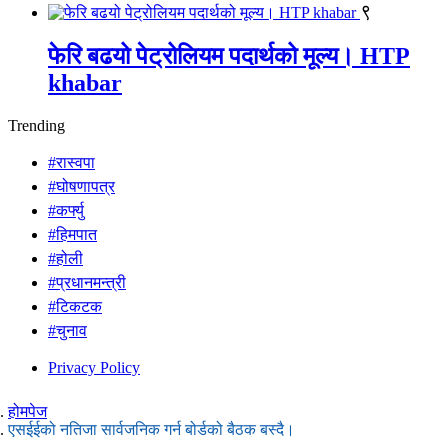
९
फेरि बढयो पेट्रोलियम पदार्थको मूल्य। HTP
khabar
Trending
#रास्वपा
#घोषणापत्र
#कर्फ्यु
#हिमपात
#होली
#प्रधानमन्त्री
#टिकटक
#चुनाव
Privacy Policy
होमपेज
एसईईको नतिजा सार्वजनिक गर्न बोर्डको बैठक बस्दै।