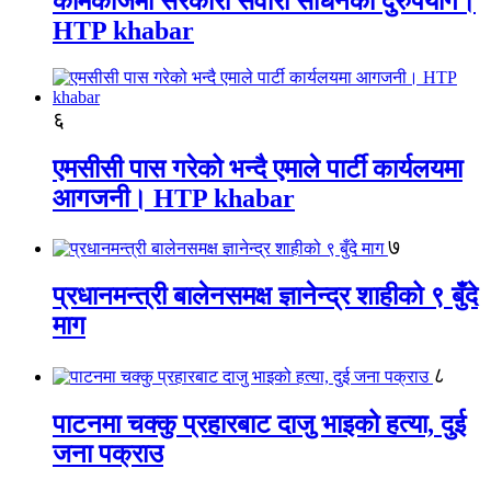
कामकाजमा सरकारी सवारी साधनको दुरुपयोग।
HTP khabar
६
एमसीसी पास गरेको भन्दै एमाले पार्टी कार्यलयमा
आगजनी। HTP khabar
७
प्रधानमन्त्री बालेनसमक्ष ज्ञानेन्द्र शाहीको ९ बुँदे
माग
८
पाटनमा चक्कु प्रहारबाट दाजु भाइको हत्या, दुई
जना पक्राउ