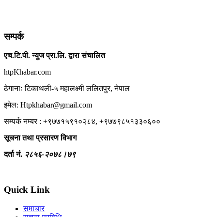
सम्पर्क
एच.टि.पी. न्युज प्रा.लि. द्वारा संचालित
htpKhabar.com
ठेगानाः टिकाथली-५ महालक्ष्मी ललितपुर, नेपाल
इमेल: Htpkhabar@gmail.com
सम्पर्क नम्बर : +९७७१५९१०२८४, +९७७९८५१३३०६००
सूचना तथा प्रसारण विभाग
दर्ता नं.
२८५६-२०७८।७९
Quick Link
समाचार