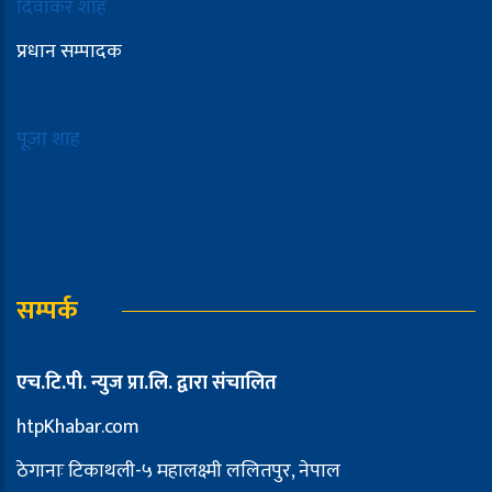
दिवाकर शाह
प्रधान सम्पादक
पूजा शाह
सम्पर्क
एच.टि.पी. न्युज प्रा.लि. द्वारा संचालित
htpKhabar.com
ठेगानाः टिकाथली-५ महालक्ष्मी ललितपुर, नेपाल