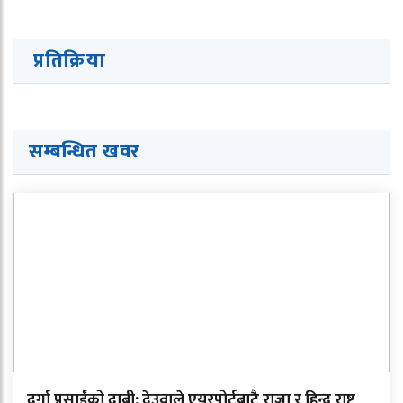
प्रतिक्रिया
सम्बन्धित खवर
दुर्गा प्रसाईंको दाबी: देउवाले एयरपोर्टबाटै राजा र हिन्दू राष्ट्र