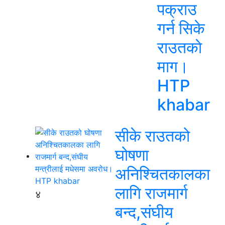
पक्राउ
गर्न सिके
राउतकाे
माग।
HTP
khabar
सीके राउतको
घोषणा
अनिश्चितकालका
लागि राजमार्ग
४
बन्द,संघीय