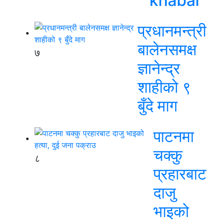
khabar
प्रधानमन्त्री
बालेनसमक्ष
७
ज्ञानेन्द्र
शाहीको ९
बुँदे माग
पाटनमा
चक्कु
८
प्रहारबाट
दाजु
भाइको