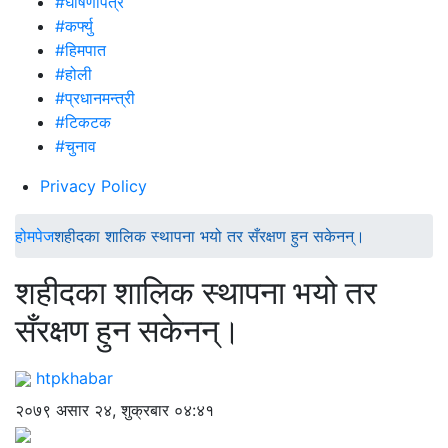
#घोषणापत्र
#कर्फ्यु
#हिमपात
#होली
#प्रधानमन्त्री
#टिकटक
#चुनाव
Privacy Policy
होमपेज
शहीदका शालिक स्थापना भयो तर सँरक्षण हुन सकेनन्।
शहीदका शालिक स्थापना भयो तर
सँरक्षण हुन सकेनन्।
htpkhabar
२०७९ असार २४, शुक्रबार ०४:४१