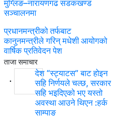
मुग्लिङ–नारायणगढ सडकखण्ड
सञ्चालनमा
प्रधानमन्त्रीको तर्फबाट
कानुनमन्त्रीले गरिन् मधेशी आयोगको
वार्षिक प्रतिवेदन पेश
ताजा समाचार
देश “स्ट्याटस” बाट होइन
सहि निर्णयले चल्छ, सरकार
सहि भइदिएको भए यस्तो
अवस्था आउने थिएन :हर्क
साम्पाङ