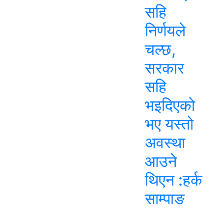
सहि
निर्णयले
चल्छ,
सरकार
सहि
भइदिएको
भए यस्तो
अवस्था
आउने
थिएन :हर्क
साम्पाङ