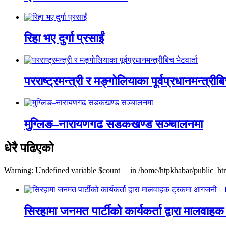
रिहा भए दुर्गा प्रसाईं
परराष्ट्रमन्त्री र मङ्गोलियाका पूर्वप्रधानमन्त्रीबि
मुग्लिङ–नारायणगढ सडकखण्ड सञ्चालनमा
धेरै पढिएको
Warning: Undefined variable $count__ in /home/htpkhabar/public_htm
सिरहामा जनमत पार्टीको कार्यकर्ता द्वारा म