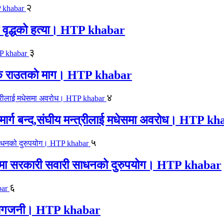
२
एक वृद्धको हत्या। HTP khabar
३
न सिके राउतकाे माग। HTP khabar
४
ार्ग बन्द,संघीय मन्त्रीलाई मधेसमा अवरोध। HTP k
५
काजमा सरकारी सवारी साधनको दुरुपयोग। HTP khabar
६
लयमा आगजनी। HTP khabar