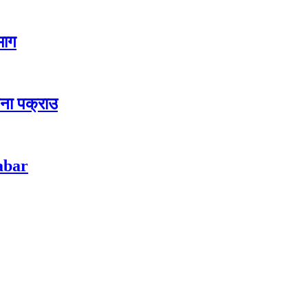
 माग
जना पक्राउ
habar