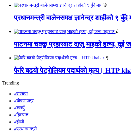
७
प्रधानमन्त्री बालेनसमक्ष ज्ञानेन्द्र शाहीको ९ बुँदे
८
पाटनमा चक्कु प्रहारबाट दाजु भाइको हत्या, दुई 
९
फेरि बढयो पेट्रोलियम पदार्थको मूल्य। HTP k
Trending
#रास्वपा
#घोषणापत्र
#कर्फ्यु
#हिमपात
#होली
#प्रधानमन्त्री