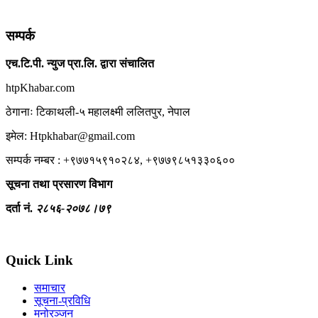
सम्पर्क
एच.टि.पी. न्युज प्रा.लि. द्वारा संचालित
htpKhabar.com
ठेगानाः टिकाथली-५ महालक्ष्मी ललितपुर, नेपाल
इमेल: Htpkhabar@gmail.com
सम्पर्क नम्बर : +९७७१५९१०२८४, +९७७९८५१३३०६००
सूचना तथा प्रसारण विभाग
दर्ता नं.
२८५६-२०७८।७९
Quick Link
समाचार
सूचना-प्रविधि
मनोरञ्जन