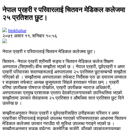
नेपाल प्रहरी र परिवारलाई चितवन मेडिकल कलेजमा
२५ प्रतिशत छुट।
htpkhabar
२०७९ असार ११, शनिबार १०:५६
नेपाल प्रहरी र परिवारलाई चितवन मेडिकल कलेजमा छुट।
चितवन– नेपाल प्रहरी श्रीमती सङ्घ र चितवन मेडिकल कलेज शिक्षण
अस्पताल (सिएमसी) बीच सम्झौता भएको छ । नेपाल प्रहरी, पूर्वप्रहरी र अमर
प्रहरी परिवारका सदस्यहरूलाई अस्पतालमा २५ प्रतिशत छुटसम्बन्धी सम्झौता
गरिएको हो । सम्झौतामा अस्पतालका तर्फबाट निर्देशक प्रा डा दयाराम लम्साल
र सङ्घका तर्फबाट अध्यक्ष कुसुमलता सिंहले हस्ताक्षर गरेका छन् । प्रहरी
वरिष्ठ उपरीक्षक पोषराज पोखरेल, प्रहरी उपरीक्षक नवराज अधिकारी,
अस्पतालका प्रमुख प्रशासक प्रताप देवकोटालगायतको उपस्थितिमा भएको
सम्झौतामा उपचार सेवाहरूमा २५ प्रतिशत र औषधिमा सात प्रतिशत छुट दिने
उल्लेख छ ।
सम्झौताअनुसार नेपाल प्रहरी र पूर्वप्रहरीसहित उनीहरूका परिवार र अमर
प्रहरीका परिवारलाई सङ्घले उपलब्ध गराएको परिचयपत्रका आधारमा चितवन
मेडिकल कलेजमा उपचार गराउँदा यो सुविधा उपलब्ध गराइने भएको छ ।
सम्झौताअनुसार सडक दुर्घटना, कस्मेटिक सर्जरी, दाँतको उपचारलगायतका