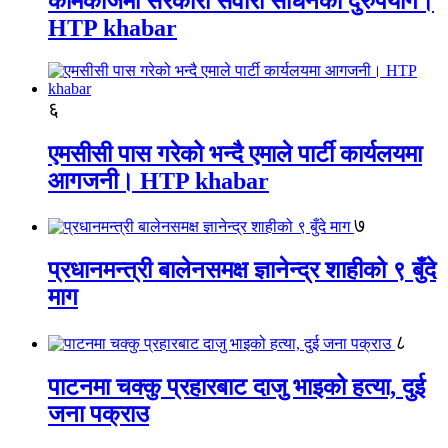
कामकाजमा सरकारी सवारी साधनको दुरुपयोग।
HTP khabar
६
एमसीसी पास गरेको भन्दै एमाले पार्टी कार्यलयमा
आगजनी। HTP khabar
७
प्रधानमन्त्री बालेनसमक्ष ज्ञानेन्द्र शाहीको ९ बुँदे
माग
८
पाटनमा चक्कु प्रहारबाट दाजु भाइको हत्या, दुई
जना पक्राउ