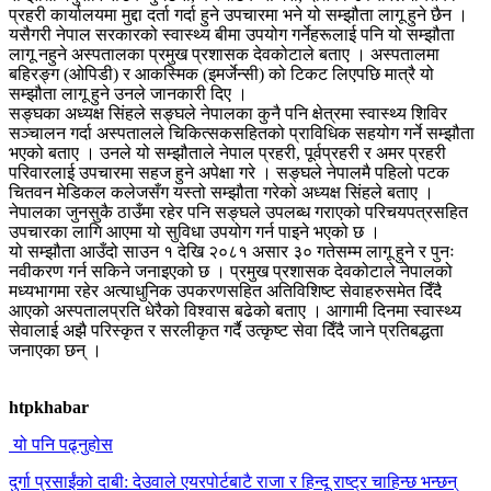
प्रहरी कार्यालयमा मुद्दा दर्ता गर्दा हुने उपचारमा भने यो सम्झौता लागू हुने छैन ।
यसैगरी नेपाल सरकारको स्वास्थ्य बीमा उपयोग गर्नेहरूलाई पनि यो सम्झौता
लागू नहुने अस्पतालका प्रमुख प्रशासक देवकोटाले बताए । अस्पतालमा
बहिरङ्ग (ओपिडी) र आकस्मिक (इमर्जेन्सी) को टिकट लिएपछि मात्रै यो
सम्झौता लागू हुने उनले जानकारी दिए ।
सङ्घका अध्यक्ष सिंहले सङ्घले नेपालका कुनै पनि क्षेत्रमा स्वास्थ्य शिविर
सञ्चालन गर्दा अस्पतालले चिकित्सकसहितको प्राविधिक सहयोग गर्ने सम्झौता
भएको बताए । उनले यो सम्झौताले नेपाल प्रहरी, पूर्वप्रहरी र अमर प्रहरी
परिवारलाई उपचारमा सहज हुने अपेक्षा गरे । सङ्घले नेपालमै पहिलो पटक
चितवन मेडिकल कलेजसँग यस्तो सम्झौता गरेको अध्यक्ष सिंहले बताए ।
नेपालका जुनसुकै ठाउँमा रहेर पनि सङ्घले उपलब्ध गराएको परिचयपत्रसहित
उपचारका लागि आएमा यो सुविधा उपयोग गर्न पाइने भएको छ ।
यो सम्झौता आउँदो साउन १ देखि २०८१ असार ३० गतेसम्म लागू हुने र पुनः
नवीकरण गर्न सकिने जनाइएको छ । प्रमुख प्रशासक देवकोटाले नेपालको
मध्यभागमा रहेर अत्याधुनिक उपकरणसहित अतिविशिष्ट सेवाहरुसमेत दिँदै
आएको अस्पतालप्रति धेरैको विश्वास बढेको बताए । आगामी दिनमा स्वास्थ्य
सेवालाई अझै परिस्कृत र सरलीकृत गर्दै उत्कृष्ट सेवा दिँदै जाने प्रतिबद्धता
जनाएका छन् ।
htpkhabar
यो पनि पढ्नुहोस
दुर्गा प्रसाईंको दाबी: देउवाले एयरपोर्टबाटै राजा र हिन्दू राष्ट्र चाहिन्छ भन्छन्