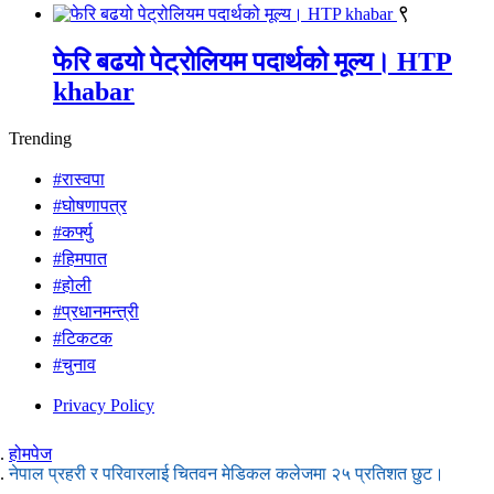
९
फेरि बढयो पेट्रोलियम पदार्थको मूल्य। HTP
khabar
Trending
#रास्वपा
#घोषणापत्र
#कर्फ्यु
#हिमपात
#होली
#प्रधानमन्त्री
#टिकटक
#चुनाव
Privacy Policy
होमपेज
नेपाल प्रहरी र परिवारलाई चितवन मेडिकल कलेजमा २५ प्रतिशत छुट।