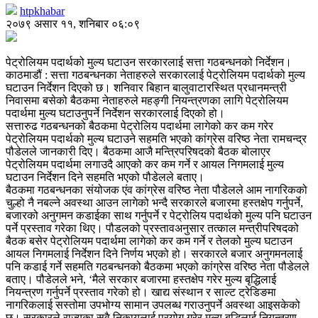
htpkhabar
२०७९ असार ११, शनिबार ०६:०९
पेट्रोलियम पदार्थको मुल्य घटाउन सरकारलाई सत्ता गठबन्धनको निर्देशन।
काठमाडौं : सत्ता गठबन्धनका नेताहरुले सरकारलाई पेट्रोलियम पदार्थको मुल्य
घटाउन निर्देशन दिएको छ। शनिवार बिहान बालुवाटारस्थित प्रधानमन्त्री
निवासमा बसेको बैठकमा नेताहरुले महङ्गी नियन्त्रणका लागि पेट्रोलियम
पदार्थमा मुल्य घटाउनुपर्ने निर्देशन सरकारलाई दिएको हो।
सत्तारुढ गठबन्धनको बैठकमा पेट्रोलिय पदार्थमा लागेको कर कम गरेर
पेट्रोलियम पदार्थको मुल्य घटाउने सहमति भएको कांग्रेस वरिष्ठ नेता रामचन्द्र
पौडेलले जानकारी दिए। बैठकमा आजै मन्त्रिपरिषदको बैठक बोलाएर
पेट्रोलियम पदार्थमा लगाउदै आएको कर कम गर्ने र आयल निगमलाई मुल्य
घटाउन निर्देशन दिने सहमति भएको पौडेलले बताए।
बैठकमा गठबन्धनका संयोजक एंव कांग्रेस वरिष्ठ नेता पौडेलले आम नागरिकको
चुल्हो नै नबल्ने अवस्था आउन लागेको भन्दै सरकारले बजारमा हस्तक्षेप गर्नुपर्ने,
बजारको अनुगमन कडाईका साथ गर्नुपर्ने र पेट्रोलिय पदार्थको मुल्य पनि घटाउन
पर्ने प्रस्ताव गरेका थिए। पौडलको प्रस्तावअनुसार तत्काल मन्त्रीपरिषदको
बैठक बसेर पेट्रोलियम पदार्थमा लागेको कर कम गर्ने र तेलको मुल्य घटाउन
आयल निगमलाई निर्देशन दिने निर्णय भएको हो। सरकारले बजार अनुगमनलाई
पनि कडाई गर्ने सहमति गठबन्धनको बैठकमा भएको कांग्रेस वरिष्ठ नेता पौडेलले
बताए। पौडेलले भने, ‘मैले सरकार बजारमा हस्तक्षेप गरेर मुल्य बृद्धिलाई
नियन्त्रण गर्नुपर्ने प्रस्ताव गरेको हो। खाद्य संस्थान र साल्ट ट्रेडिङमा
नागरिकलाई सस्तोमा उपभोग्य सामान उपलब्ध गराउनुपर्ने अवस्था आइसकेको
छ। सरकारले राज्यका सवै निकायलाई प्रयोग गरेर मुल्य बृद्धिलाई नियन्त्रण