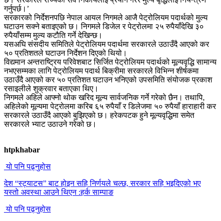
गर्नुपर्छ।’
सरकारको निर्देशनपछि नेपाल आयल निगमले आजै पेट्रोलियम पदार्थको मुल्य
घटाउन सक्ने बताइएको छ। निगमले डिजेल र पेट्रोलमा २५ रुपैयाँदेखि ३०
रुपैयाँसम्म मुल्य कटौति गर्ने देखिन्छ।
यसअघि संसदीय समितिले पेट्रोलियम पदार्थमा सरकारले उठाउँदै आएको कर
५० प्रतिशतले घटाउन निर्देशन दिएको थियो।
विद्यमान अन्तराष्ट्रिय परिवेशबाट सिर्जित पेट्रोलियम पदार्थको मूल्यवृद्धि सामान्य
नभएसम्मका लागि पेट्रोलियम पदार्थ बिक्रीमा सरकारले विभिन्न शीर्षकमा
उठाउँदै आएको कर ५० प्रतिशत घटाउन भनिएको उपसमिति संयोजक प्रकाश
रसाइलीले शुक्रवार बताएका थिए।
निगमले अहिले आफ्नो थोक खरिद मूल्य सार्वजनिक गर्ने गरेको छैन। तथापि,
अहिलेको मूल्यमा पेट्रोलमा करिब ६५ रुपैयाँ र डिलेजमा ५० रुपैयाँ हाराहारी कर
सरकारले उठाउँदै आएको बुझिएको छ। हरेकपटक हुने मूल्यवृद्धिमा समेत
सरकारले भ्याट उठाउने गरेको छ।
htpkhabar
यो पनि पढ्नुहोस
देश “स्ट्याटस” बाट होइन सहि निर्णयले चल्छ, सरकार सहि भइदिएको भए
यस्तो अवस्था आउने थिएन :हर्क साम्पाङ
यो पनि पढ्नुहोस