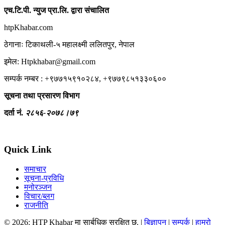
एच.टि.पी. न्युज प्रा.लि. द्वारा संचालित
htpKhabar.com
ठेगानाः टिकाथली-५ महालक्ष्मी ललितपुर, नेपाल
इमेल: Htpkhabar@gmail.com
सम्पर्क नम्बर : +९७७१५९१०२८४, +९७७९८५१३३०६००
सूचना तथा प्रसारण विभाग
दर्ता नं.
२८५६-२०७८।७९
Quick Link
समाचार
सूचना-प्रविधि
मनोरञ्जन
विचार/ब्लग
राजनीति
© 2026: HTP Khabar मा सार्बधिक सुरक्षित छ. |
बिज्ञापन
|
सम्पर्क
|
हाम्रो