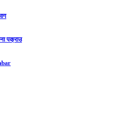
 माग
जना पक्राउ
habar