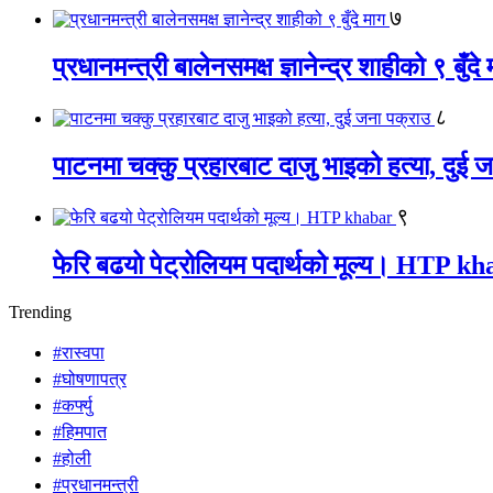
७
प्रधानमन्त्री बालेनसमक्ष ज्ञानेन्द्र शाहीको ९ बुँदे
८
पाटनमा चक्कु प्रहारबाट दाजु भाइको हत्या, दुई 
९
फेरि बढयो पेट्रोलियम पदार्थको मूल्य। HTP k
Trending
#रास्वपा
#घोषणापत्र
#कर्फ्यु
#हिमपात
#होली
#प्रधानमन्त्री