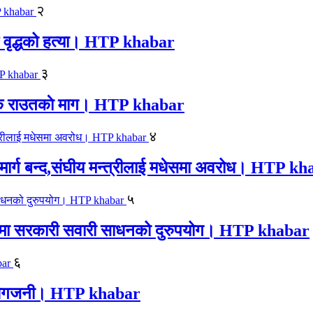
२
एक वृद्धको हत्या। HTP khabar
३
न सिके राउतकाे माग। HTP khabar
४
ार्ग बन्द,संघीय मन्त्रीलाई मधेसमा अवरोध। HTP k
५
काजमा सरकारी सवारी साधनको दुरुपयोग। HTP khabar
६
लयमा आगजनी। HTP khabar