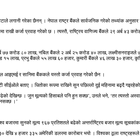
टाले लगानी गरेका छैनन् । नेपाल राष्ट्र बैंकले सार्वजनिक गरेको तथ्यांक अनुसार सब
मा राखी कर्जा प्रवाह गरेको छ । त्यस्तै, राष्ट्रिय वाणिज्य बैंकले २९ अर्ब ४३ कर
े २ अर्ब ७७ करोड ८० लाख, नबिल बैंकले २ अर्ब २५ करोड ४० लाख, लक्ष्मीसनराइजल
ड १५ लाख, प्रभु बैंकले ५५ लाख ६० हजार, कुमारी बैंकले ४६ लाख ३० हजार, कृ
लोबल आइएमई र सानिमा बैंककले यस्तो कर्जा प्रवाह गरेको छैन ।
ेपुटी सीईओले बताए । धितोका रूपमा राखिने सुन पछिल्लो दुई महिनामा बढ्दै गइरह
बढेको देखिन्छ । जुन मूल्यको हिसाबले पनि हुन सक्छ’, उनले भने, ‘तर त्यस्तो अस
हुनसक्छ ।’
श्व बजारमा सुनको मूल्य ९६७ प्रतिशतले बढेको अन्तर्राष्ट्रिय बजार मूल्य सूचकां
० देखि ४ हजार ३३५ अमेरिकी डलरमा कारोबार भयो । विश्वका ठूला राष्ट्रहरूले स