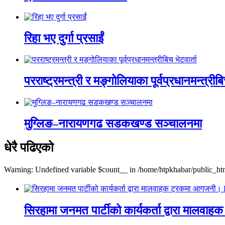
रिहा भए दुर्गा प्रसाईं
परराष्ट्रमन्त्री र मङ्गोलियाका पूर्वप्रधानमन्त्रीबि
मुग्लिङ–नारायणगढ सडकखण्ड सञ्चालनमा
धेरै पढिएको
Warning: Undefined variable $count__ in /home/htpkhabar/public_htm
सिरहामा जनमत पार्टीको कार्यकर्ता द्वारा म