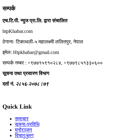
सम्पर्क
एच.टि.पी. न्युज प्रा.लि. द्वारा संचालित
htpKhabar.com
ठेगानाः टिकाथली-५ महालक्ष्मी ललितपुर, नेपाल
इमेल: Htpkhabar@gmail.com
सम्पर्क नम्बर : +९७७१५९१०२८४, +९७७९८५१३३०६००
सूचना तथा प्रसारण विभाग
दर्ता नं.
२८५६-२०७८।७९
Quick Link
समाचार
सूचना-प्रविधि
मनोरञ्जन
विचार/ब्लग