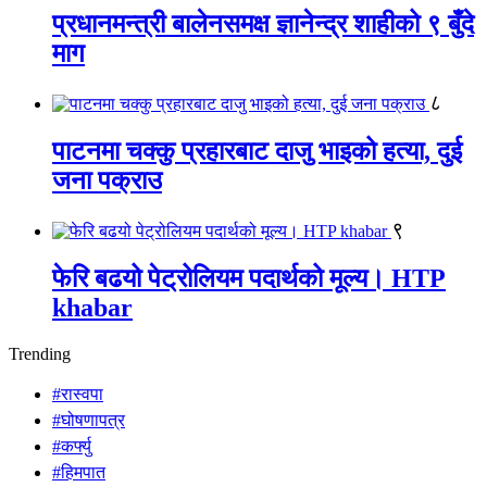
प्रधानमन्त्री बालेनसमक्ष ज्ञानेन्द्र शाहीको ९ बुँदे
माग
८
पाटनमा चक्कु प्रहारबाट दाजु भाइको हत्या, दुई
जना पक्राउ
९
फेरि बढयो पेट्रोलियम पदार्थको मूल्य। HTP
khabar
Trending
#रास्वपा
#घोषणापत्र
#कर्फ्यु
#हिमपात