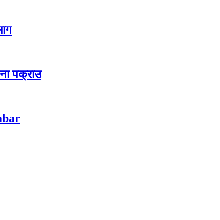
 माग
जना पक्राउ
habar