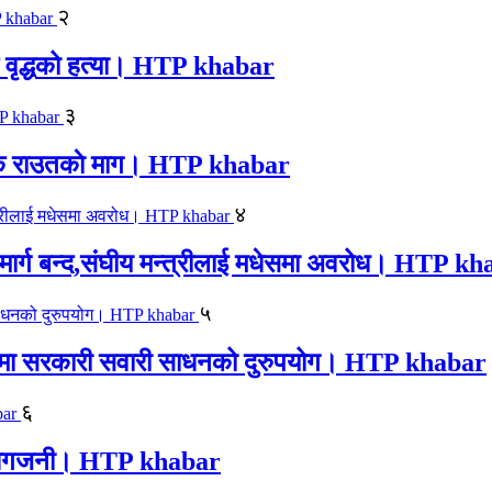
२
एक वृद्धको हत्या। HTP khabar
३
न सिके राउतकाे माग। HTP khabar
४
ार्ग बन्द,संघीय मन्त्रीलाई मधेसमा अवरोध। HTP k
५
काजमा सरकारी सवारी साधनको दुरुपयोग। HTP khabar
६
लयमा आगजनी। HTP khabar