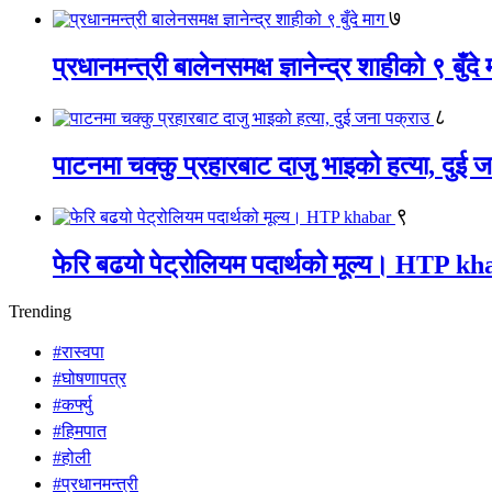
७
प्रधानमन्त्री बालेनसमक्ष ज्ञानेन्द्र शाहीको ९ बुँदे
८
पाटनमा चक्कु प्रहारबाट दाजु भाइको हत्या, दुई 
९
फेरि बढयो पेट्रोलियम पदार्थको मूल्य। HTP k
Trending
#रास्वपा
#घोषणापत्र
#कर्फ्यु
#हिमपात
#होली
#प्रधानमन्त्री