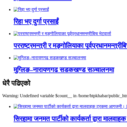
रिहा भए दुर्गा प्रसाईं
परराष्ट्रमन्त्री र मङ्गोलियाका पूर्वप्रधानमन्त्रीबि
मुग्लिङ–नारायणगढ सडकखण्ड सञ्चालनमा
धेरै पढिएको
Warning: Undefined variable $count__ in /home/htpkhabar/public_htm
सिरहामा जनमत पार्टीको कार्यकर्ता द्वारा म