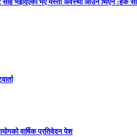
र सहि भइदिएको भए यस्तो अवस्था आउने थिएन :हर्क सा
वार्ता
आयोगको वार्षिक प्रतिवेदन पेश