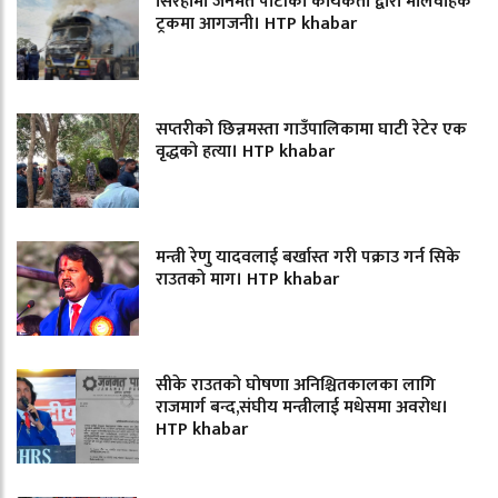
सिरहामा जनमत पार्टीको कार्यकर्ता द्वारा मालवाहक
ट्रकमा आगजनी। HTP khabar
सप्तरीको छिन्नमस्ता गाउँपालिकामा घाटी रेटेर एक
वृद्धको हत्या। HTP khabar
मन्त्री रेणु यादवलाई बर्खास्त गरी पक्राउ गर्न सिके
राउतकाे माग। HTP khabar
सीके राउतको घोषणा अनिश्चितकालका लागि
राजमार्ग बन्द,संघीय मन्त्रीलाई मधेसमा अवरोध।
HTP khabar