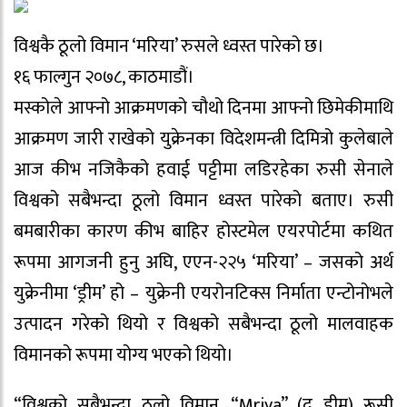
विश्वकै ठूलो विमान ‘मरिया’ रुसले ध्वस्त पारेको छ।
१६ फाल्गुन २०७८, काठमाडौं।
मस्कोले आफ्नो आक्रमणको चौथो दिनमा आफ्नो छिमेकीमाथि
आक्रमण जारी राखेको युक्रेनका विदेशमन्त्री दिमित्रो कुलेबाले
आज कीभ नजिकैको हवाई पट्टीमा लडिरहेका रुसी सेनाले
विश्वको सबैभन्दा ठूलो विमान ध्वस्त पारेको बताए। रुसी
बमबारीका कारण कीभ बाहिर होस्टमेल एयरपोर्टमा कथित
रूपमा आगजनी हुनु अघि, एएन-२२५ ‘मरिया’ – जसको अर्थ
युक्रेनीमा ‘ड्रीम’ हो – युक्रेनी एयरोनटिक्स निर्माता एन्टोनोभले
उत्पादन गरेको थियो र विश्वको सबैभन्दा ठूलो मालवाहक
विमानको रूपमा योग्य भएको थियो।
“विश्वको सबैभन्दा ठूलो विमान, “Mriya” (द ड्रीम) रूसी