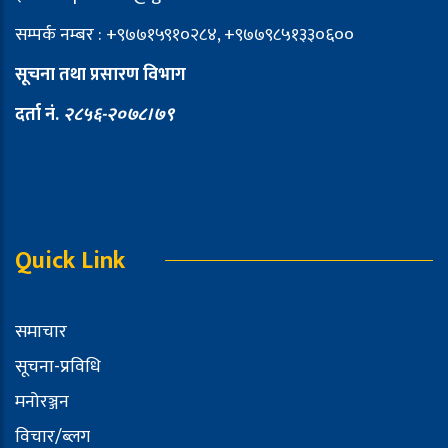
सम्पर्क नम्बर : +९७७१५९१०२८४, +९७७९८५१३३०६००
सूचना तथा प्रसारण विभाग
दर्ता नं.
२८५६-२०७८।७९
Quick Link
समाचार
सूचना-प्रविधि
मनोरञ्जन
विचार/ब्लग