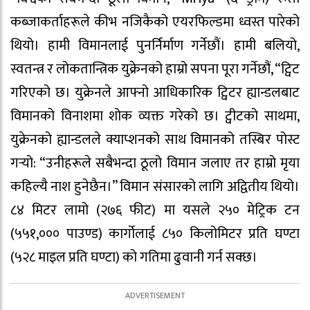
कब्जाकर्ताहरूले कीभ नजिकैको एयरफिल्डमा ध्वस्त पारेको
थियो। हामी विमानलाई पुनर्निर्माण गर्नेछौं। हामी बलियो,
स्वतन्त्र र लोकतान्त्रिक युक्रेनको हाम्रो सपना पूरा गर्नेछौं, “ट्विट
गरिएको छ। युक्रेनले आफ्नो आधिकारिक ट्विटर ह्यान्डलबाट
विमानको विनाशमा शोक व्यक्त गरेको छ। ट्वीटको साथमा,
युक्रेनको ह्यान्डलले क्याप्शनको साथ विमानको तस्बिर पोस्ट
गर्‍यो: “उनीहरूले सबैभन्दा ठूलो विमान जलाए तर हाम्रो मृया
कहिल्यै नाश हुनेछैन।” विमान संसारको लागि अद्वितीय थियो।
८४ मिटर लामो (२७६ फीट) मा यसले २५० मेट्रिक टन
(५५१,००० पाउण्ड) कार्गोलाई ८५० किलोमिटर प्रति घण्टा
(५२८ माइल प्रति घण्टा) को गतिमा ढुवानी गर्न सक्छ।