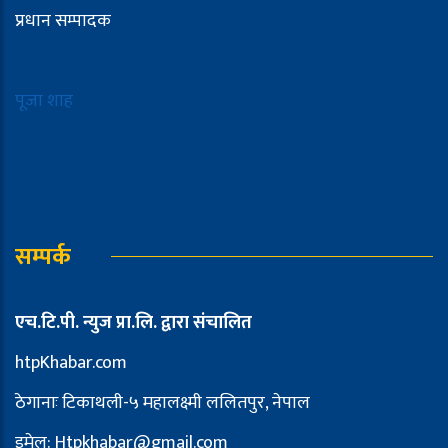
प्रधान सम्पादक
पूजा शाह
सम्पर्क
एच.टि.पी. न्युज प्रा.लि. द्वारा संचालित
htpKhabar.com
ठेगानाः टिकाथली-५ महालक्ष्मी ललितपुर, नेपाल
इमेल: Htpkhabar@gmail.com