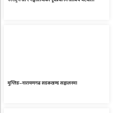
परराष्ट्रमन्त्री र मङ्गोलियाका पूर्वप्रधानमन्त्रीबिच भेटवार्ता
मुग्लिङ–नारायणगढ सडकखण्ड सञ्चालनमा