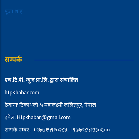
पूजा शाह
सम्पर्क
एच.टि.पी. न्युज प्रा.लि. द्वारा संचालित
htpKhabar.com
ठेगानाः टिकाथली-५ महालक्ष्मी ललितपुर, नेपाल
इमेल: Htpkhabar@gmail.com
सम्पर्क नम्बर : +९७७१५९१०२८४, +९७७९८५१३३०६००