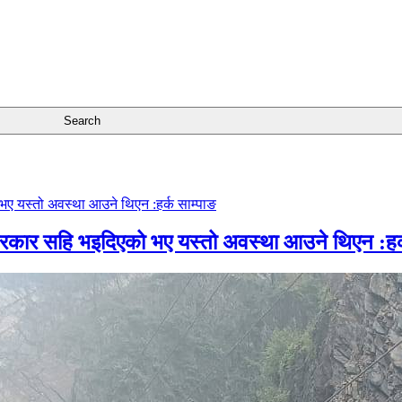
सरकार सहि भइदिएको भए यस्तो अवस्था आउने थिएन :हर्