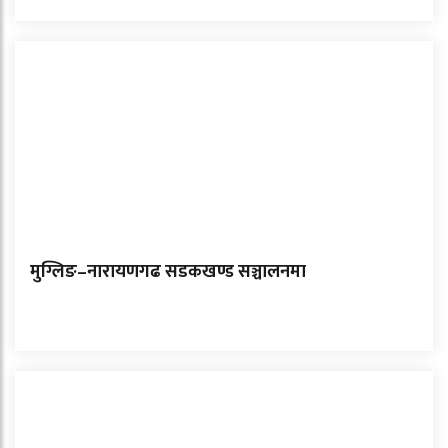
मुग्लिङ–नारायणगढ सडकखण्ड सञ्चालनमा