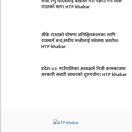
मन्त्री रेणु यादवलाई बर्खास्त गरी पक्राउ गर्न सिके
राउतकाे माग। HTP khabar
सीके राउतको घोषणा अनिश्चितकालका लागि
राजमार्ग बन्द,संघीय मन्त्रीलाई मधेसमा अवरोध।
HTP khabar
प्रदेश-०२: गाउँपालिका अध्यक्षले निजी कामकाजमा
सरकारी सवारी साधनको दुरुपयोग। HTP khabar