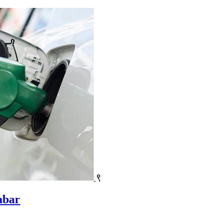
९
habar