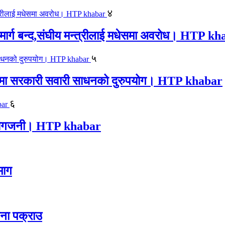
४
ार्ग बन्द,संघीय मन्त्रीलाई मधेसमा अवरोध। HTP k
५
काजमा सरकारी सवारी साधनको दुरुपयोग। HTP khabar
६
लयमा आगजनी। HTP khabar
 माग
जना पक्राउ