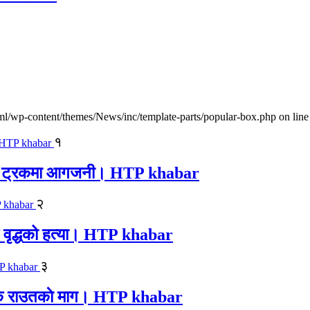
l/wp-content/themes/News/inc/template-parts/popular-box.php on line
१
ालवाहक ट्रकमा आगजनी। HTP khabar
२
एक वृद्धको हत्या। HTP khabar
३
न सिके राउतकाे माग। HTP khabar