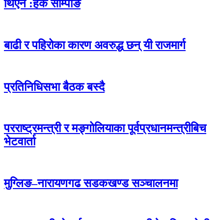
थिएन :हर्क साम्पाङ
बाढी र पहिरोका कारण अवरुद्ध छन् यी राजमार्ग
प्रतिनिधिसभा बैठक बस्दै
परराष्ट्रमन्त्री र मङ्गोलियाका पूर्वप्रधानमन्त्रीबिच
भेटवार्ता
मुग्लिङ–नारायणगढ सडकखण्ड सञ्चालनमा