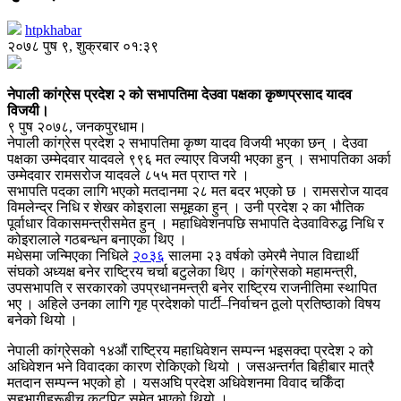
htpkhabar
२०७८ पुष ९, शुक्रबार ०१:३९
नेपाली कांग्रेस प्रदेश २ को सभापतिमा देउवा पक्षका कृष्णप्रसाद यादव
विजयी।
९ पुष २०७८, जनकपुरधाम।
नेपाली कांग्रेस प्रदेश २ सभापतिमा कृष्ण यादव विजयी भएका छन् । देउवा
पक्षका उम्मेदवार यादवले ९९६ मत ल्याएर विजयी भएका हुन् । सभापतिका अर्का
उम्मेदवार रामसरोज यादवले ८५५ मत प्राप्त गरे ।
सभापति पदका लागि भएको मतदानमा २८ मत बदर भएको छ । रामसरोज यादव
विमलेन्द्र निधि र शेखर कोइराला समूहका हुन् । उनी प्रदेश २ का भौतिक
पूर्वाधार विकासमन्त्रीसमेत हुन् । महाधिवेशनपछि सभापति देउवाविरुद्ध निधि र
कोइरालाले गठबन्धन बनाएका थिए ।
मधेसमा जन्मिएका निधिले
२०३६
सालमा २३ वर्षको उमेरमै नेपाल विद्यार्थी
संघको अध्यक्ष बनेर राष्ट्रिय चर्चा बटुलेका थिए । कांग्रेसको महामन्त्री,
उपसभापति र सरकारको उपप्रधानमन्त्री बनेर राष्ट्रिय राजनीतिमा स्थापित
भए । अहिले उनका लागि गृह प्रदेशको पार्टी–निर्वाचन ठूलो प्रतिष्ठाको विषय
बनेको थियो ।
नेपाली कांग्रेसको १४औं राष्ट्रिय महाधिवेशन सम्पन्न भइसक्दा प्रदेश २ को
अधिवेशन भने विवादका कारण रोकिएको थियो । जसअन्तर्गत बिहीबार मात्रै
मतदान सम्पन्न भएको हो । यसअघि प्रदेश अधिवेशनमा विवाद चर्किँदा
सहभागीहरूबीच कुटपिट समेत भएको थियो ।