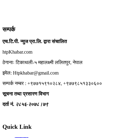
सम्पर्क
एच.टि.पी. न्युज प्रा.लि. द्वारा संचालित
htpKhabar.com
ठेगानाः टिकाथली-५ महालक्ष्मी ललितपुर, नेपाल
इमेल: Htpkhabar@gmail.com
सम्पर्क नम्बर : +९७७१५९१०२८४, +९७७९८५१३३०६००
सूचना तथा प्रसारण विभाग
दर्ता नं.
२८५६-२०७८।७९
Quick Link