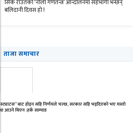
सिके राउतको ‘नौलो गणतन्त्र’ आन्दोलनमा सहभागी भन्छन्
बलिदानी दिवस हो !
ताजा समाचार
“स्ट्याटस” बाट होइन सहि निर्णयले चल्छ, सरकार सहि भइदिएको भए यस्तो
था आउने थिएन :हर्क साम्पाङ