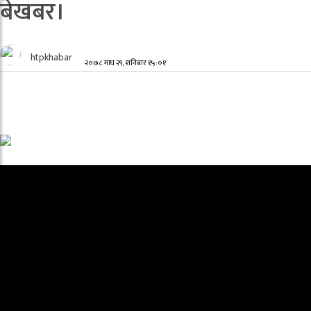
बेखबर।
htpkhabar
२०७८ माघ २९, शनिबार १५:०१