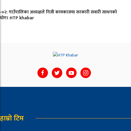
ेश-०२: गाउँपालिका अध्यक्षले निजी कामकाजमा सरकारी सवारी साधनको
पयोग। HTP khabar
हाम्रो टिम