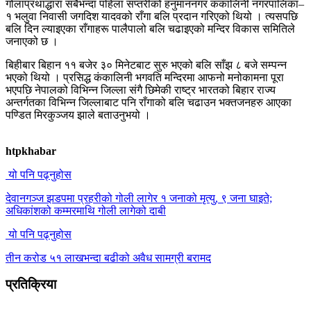
गोलाप्रथाद्धारा सबैभन्दा पहिला सप्तरीको हनुमाननगर कंकालिनी नगरपालिका–
१ भलुवा निवासी जगदिश यादवको राँगा बलि प्रदान गरिएको थियो । त्यसपछि
बलि दिन ल्याइएका राँगाहरू पालैपालो बलि चढाइएको मन्दिर विकास समितिले
जनाएको छ ।
बिहीबार बिहान ११ बजेर ३० मिनेटबाट सुरु भएको बलि साँझ ८ बजे सम्पन्न
भएको थियो । प्रसिद्ध कंकालिनी भगवति मन्दिरमा आफनो मनोकामना पूरा
भएपछि नेपालको विभिन्न जिल्ला संगै छिमेकी राष्ट्र भारतको बिहार राज्य
अन्तर्गतका विभिन्न जिल्लाबाट पनि राँगाको बलि चढाउन भक्तजनहरु आएका
पण्डित मिरकुञ्जय झाले बताउनुभयो ।
htpkhabar
यो पनि पढ्नुहोस
देवानगञ्ज झडपमा प्रहरीको गोली लागेर १ जनाको मृत्यु, ९ जना घाइते;
अधिकांशको कम्मरमाथि गोली लागेको दाबी
यो पनि पढ्नुहोस
तीन करोड ५१ लाखभन्दा बढीको अवैध सामग्री बरामद
प्रतिक्रिया