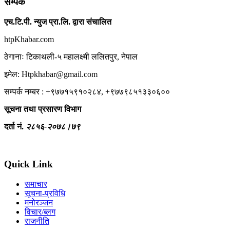
सम्पर्क
एच.टि.पी. न्युज प्रा.लि. द्वारा संचालित
htpKhabar.com
ठेगानाः टिकाथली-५ महालक्ष्मी ललितपुर, नेपाल
इमेल: Htpkhabar@gmail.com
सम्पर्क नम्बर : +९७७१५९१०२८४, +९७७९८५१३३०६००
सूचना तथा प्रसारण विभाग
दर्ता नं.
२८५६-२०७८।७९
Quick Link
समाचार
सूचना-प्रविधि
मनोरञ्जन
विचार/ब्लग
राजनीति