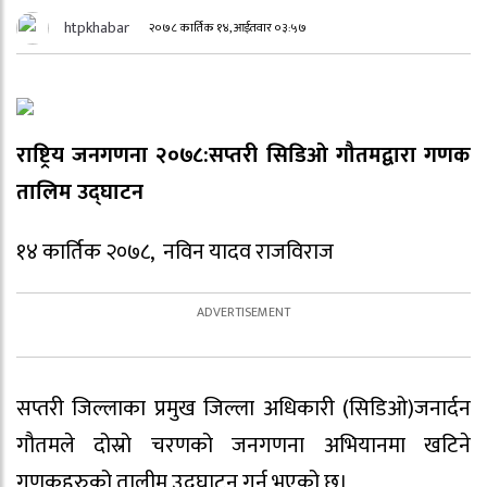
htpkhabar
२०७८ कार्तिक १४, आईतवार ०३:५७
राष्ट्रिय जनगणना २०७८:सप्तरी सिडिओ गौतमद्वारा गणक
तालिम उद्घाटन
१४ कार्तिक २०७८, नविन यादव राजविराज
सप्तरी जिल्लाका प्रमुख जिल्ला अधिकारी (सिडिओ)जनार्दन
गौतमले दोस्रो चरणको जनगणना अभियानमा खटिने
गणकहरुको तालीम उद्घाटन गर्नु भएको छ।