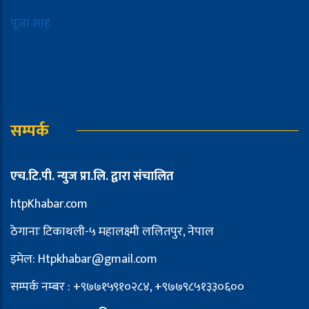
पूजा शाह
सम्पर्क
एच.टि.पी. न्युज प्रा.लि. द्वारा संचालित
htpKhabar.com
ठेगानाः टिकाथली-५ महालक्ष्मी ललितपुर, नेपाल
इमेल: Htpkhabar@gmail.com
सम्पर्क नम्बर : +९७७१५९१०२८४, +९७७९८५१३३०६००