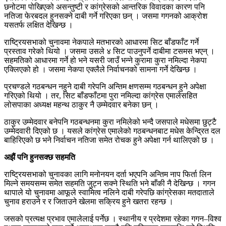
छनोटमा पोखिएको असन्तुष्टी र कांग्रेसको आन्तरिक विवादका कारण पनि
नतिजा फेरबदल हुनसक्ने दाबी गर्ने गरिएका छन् । जसमा गगनको आक्रोश
यसतर्फ लक्षित देखिन्छ ।
राष्ट्रियसभाको चुनावमा नेकपाले मतभारको आधारमा सिट बाँडफाँट गर्ने
प्रस्ताव गरेको थियो । जसमा उसले ४ सिट पाउनुपर्ने दाबीमा टसमस भएन् ।
सहमतिको आधारमा गर्ने हो भने यसरी जाउँ भन्ने कुरामा कुरा नमिल्दा नेकपा
एक्लिएको हो । जसमा नेकपा एक्लैले निर्वाचनको सामना गर्ने देखिन्छ ।
प्रचण्डले गठबन्धन नहुने दाबी गरेपनि अन्तिम क्षणसम्म गठबन्धन हुने अपेक्षा
गरिएको थियो । तर, सिट बाँडफाँटमा पुरा नमिल्दा कांग्रेस एमालेसहित
लोसपाका अध्यक्ष महन्थ ठाकुर नै उम्मेदवार बनेका छन् ।
ठाकुर उम्मेदवार बनेपनि गठबन्धनमा कुरा नमिलेको भन्दै जसपाले मधेसमा छुट्टै
उम्मेदवारी दिएको छ । यसले कांग्रेस एमालेको गठबन्धनबाट मधेस केन्द्रित दल
बाहिरिएको छ भने निर्वाचन नतिजा समेत रोचक हुने अपेक्षा गर्न थालिएको छ ।
अझैं पनि हुनसक्छ सहमति
राष्ट्रियसभाको चुनावका लागि मनोनयन दर्ता भएपनि अन्तिम नाप फिर्ता लिन
मिल्ने समयसम्म समेत सहमति जुट्न सक्ने स्थिति भने बाँकी नै देखिन्छ । गगन
थापाले यो चुनावमा आफूले स्वामित्व नलिने दाबी गरेपछि कांग्रेसका मतदाताले
चुनाव हराउने र र जिताउने खेलमा सक्रिय हुने खतरा रहन्छ ।
जसको प्रत्यक्ष प्रभाव एमालेलाई पर्नेछ । स्थानीय र प्रदेशमा रहेका गगन–विश्व