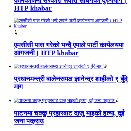
कामकाजमा सरकारी सवारी साधनको दुरुपयोग।
HTP khabar
६
एमसीसी पास गरेको भन्दै एमाले पार्टी कार्यलयमा
आगजनी। HTP khabar
७
प्रधानमन्त्री बालेनसमक्ष ज्ञानेन्द्र शाहीको ९ बुँदे
माग
८
पाटनमा चक्कु प्रहारबाट दाजु भाइको हत्या, दुई
जना पक्राउ