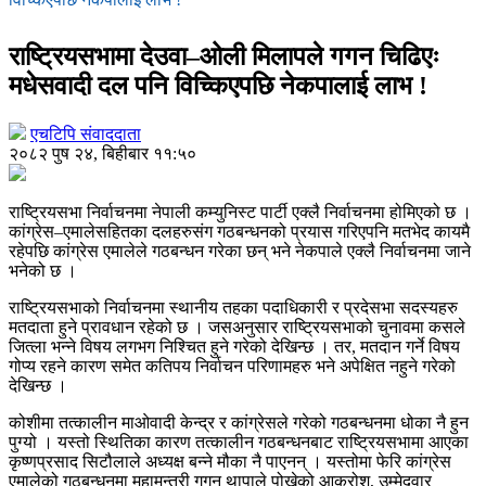
राष्ट्रियसभामा देउवा–ओली मिलापले गगन चिढिएः
मधेसवादी दल पनि विच्किएपछि नेकपालाई लाभ !
एचटिपि संवाददाता
२०८२ पुष २४, बिहीबार ११:५०
राष्ट्रियसभा निर्वाचनमा नेपाली कम्युनिस्ट पार्टी एक्लै निर्वाचनमा होमिएको छ ।
कांग्रेस–एमालेसहितका दलहरुसंग गठबन्धनको प्रयास गरिएपनि मतभेद कायमै
रहेपछि कांग्रेस एमालेले गठबन्धन गरेका छन् भने नेकपाले एक्लै निर्वाचनमा जाने
भनेको छ ।
राष्ट्रियसभाको निर्वाचनमा स्थानीय तहका पदाधिकारी र प्रदेसभा सदस्यहरु
मतदाता हुने प्रावधान रहेको छ । जसअनुसार राष्ट्रियसभाको चुनावमा कसले
जित्ला भन्ने विषय लगभग निश्चित हुने गरेको देखिन्छ । तर, मतदान गर्ने विषय
गोप्य रहने कारण समेत कतिपय निर्वाचन परिणामहरु भने अपेक्षित नहुने गरेको
देखिन्छ ।
कोशीमा तत्कालीन माओवादी केन्द्र र कांग्रेसले गरेको गठबन्धनमा धोका नै हुन
पुग्यो । यस्तो स्थितिका कारण तत्कालीन गठबन्धनबाट राष्ट्रियसभामा आएका
कृष्णप्रसाद सिटौलाले अध्यक्ष बन्ने मौका नै पाएनन् । यस्तोमा फेरि कांग्रेस
एमालेको गठबन्धनमा महामन्त्री गगन थापाले पोखेको आक्रोश, उम्मेदवार