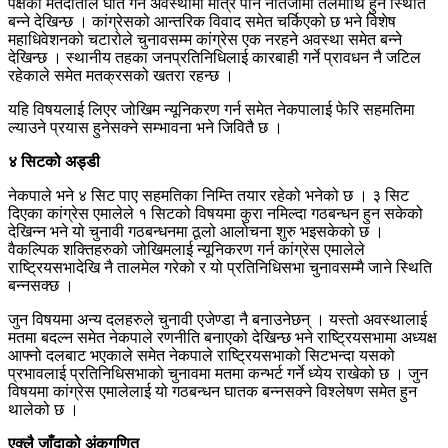
पक्षका मतदाताले घात गर्ने अवस्थामा मात्रै पनि नतिजामा तलमाथि हुने स्थिति
बन्ने देखिन्छ । कांग्रेसको आन्तरिक विवाद समेत चर्किएको छ भने विशेष
महाधिवेशनको चटारोले चुनावसम्म कांग्रेस एक नरहने अवस्था समेत बन्ने
देखिन्छ । स्थानीय तहका जनप्रतिनिधिलाई कारबाही गर्ने प्रावधन नै जटिल
रहेकाले समेत मतक्रसको खतरा रहन्छ ।
यहि विषयलाई लिएर जोखिम न्यूनिकरण गर्न समेत नेकपालाई फेरि सहमतिमा
ल्याउने प्रयास हुनेसक्ने सम्भावना भने जिवितै छ ।
४ सिटको अड्डी
नेकपाले भने ४ सिट पाए सहमतिका निम्ति तयार रहेको भनेको छ । ३ सिट
दिएका कांग्रेस एमालेले १ सिटको विषयमा कुरा नमिल्दा गठबन्धन हुन सकेको
देखिन्न भने यो चुनावी गठबन्धनमा ठूलो आलोचना शुरु भइसकेको छ ।
वैकल्पिक शक्तिहरुको जोखिमलाई न्यूनिकरण गर्न कांग्रेस एमालेले
राष्ट्रियसभादेखि नै तालमेल गरेको र यो प्रतिनिधिसभा चुनावसम्मै जाने स्थिति
बन्नसक्छ ।
जुन विषयमा अन्य दलहरुले चुनावी एजेण्डा नै बनाउनेछन् । यस्तो अवस्थालाई
मतमा बदल्न समेत नेकपाले रणनीति बनाएको देखिन्छ भने राष्ट्रियसभामा अध्यक्ष
आफ्नो दलबाट भएकाले समेत नेकपाले राष्ट्रियसभाको सिटभन्दा यसको
प्रभावलाई प्रतिनिधिसभाको चुनावमा मतमा कन्भर्ट गर्ने ध्येय राखेको छ । जुन
विषयमा कांग्रेस एमालेलाई यो गठबन्धन घातक बन्नसक्ने विश्लेषण समेत हुन
थालेको छ ।
एक्लै जाँदाको अंकगणित