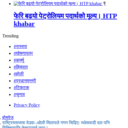
९
फेरि बढयो पेट्रोलियम पदार्थको मूल्य। HTP
khabar
Trending
#रास्वपा
#घोषणापत्र
#कर्फ्यु
#हिमपात
#होली
#प्रधानमन्त्री
#टिकटक
#चुनाव
Privacy Policy
होमपेज
राष्ट्रियसभामा देउवा–ओली मिलापले गगन चिढिएः मधेसवादी दल पनि
विच्किएपछि नेकपालाई लाभ !