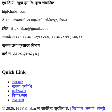
एच.टि.पी. न्युज प्रा.लि. द्वारा संचालित
htpKhabar.com
ठेगानाः टिकाथली-५ महालक्ष्मी ललितपुर, नेपाल
इमेल: Htpkhabar@gmail.com
सम्पर्क नम्बर : +९७७१५९१०२८४, +९७७९८५१३३०६००
सूचना तथा प्रसारण विभाग
दर्ता नं.
२८५६-२०७८।७९
Quick Link
समाचार
सूचना-प्रविधि
मनोरञ्जन
विचार/ब्लग
राजनीति
© 2026: HTP Khabar मा सार्बधिक सुरक्षित छ. |
बिज्ञापन
|
सम्पर्क
|
हाम्रो