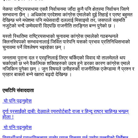
नेकपा राष्ट्रियसभामा एक्लै निर्वाचनमा जाँदा कुनै पनि क्षेत्रमा निर्वाचन जित्ने
सम्भावना छैन् । अधिकांश प्रदेशमा कांग्रेस एमालेको दुई तिहाई र प्रष्ट बहुमत
देखिन्छ भने मधेशमा पनि मधेसवादी दललाई मिसाइयो तर, जसपाले सहमति
नजुटेको भन्दै उम्मेदवारी दिएपछि राजनीति तरङ्गित बन्न पुगेको छ ।
यस्तो स्थितिमा राष्ट्रियसभाको चुनावमा कांग्रेस एमालेको गठबन्धनले
क्लिनस्विपको सम्भावनालाई जिवित पारेपनि यसको प्रभाव प्रतिनिधिसभाको
चुनावमा पर्ने विश्लेषण भइरहेका छन् ।
जनतामा पुराना दल र प्रवृत्तिलाई लिएर चर्किएको विवाद यो तालमेलले थप
चर्काएको छ भने वैकल्पिक शक्तिहरुको उदय हुने डरका कारण कांग्रेस एमाले
नजिकिन पुगेका छन् । जुन विषयले उनीहरुको राजनीतिक एजेण्डामा नै प्रश्न र
प्रहार बाक्लो बन्ने खतरा बढ्दो देखिन्छ ।
एचटिपि संवाददाता
यो पनि पढ्नुहोस
दुर्गा प्रसाईंको दाबी: देउवाले एयरपोर्टबाटै राजा र हिन्दू राष्ट्र चाहिन्छ भन्छन्
होला !
यो पनि पढ्नुहोस
विद्यार्थीलाई प्राथमिकतामा राखेर ग्यास वितरण गर्न उद्योग मन्त्रीको निर्देशन