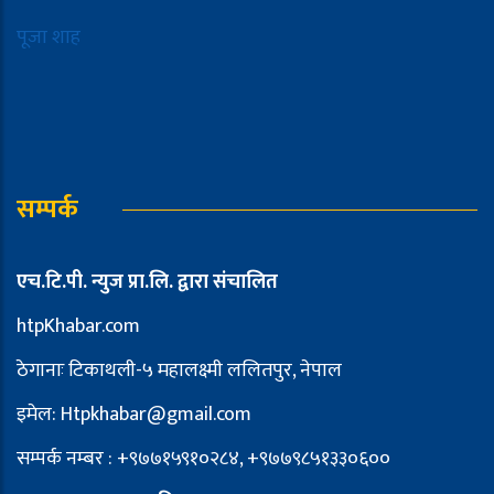
पूजा शाह
सम्पर्क
एच.टि.पी. न्युज प्रा.लि. द्वारा संचालित
htpKhabar.com
ठेगानाः टिकाथली-५ महालक्ष्मी ललितपुर, नेपाल
इमेल: Htpkhabar@gmail.com
सम्पर्क नम्बर : +९७७१५९१०२८४, +९७७९८५१३३०६००