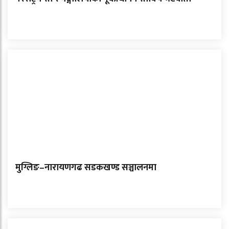
मुग्लिङ–नारायणगढ सडकखण्ड सञ्चालनमा